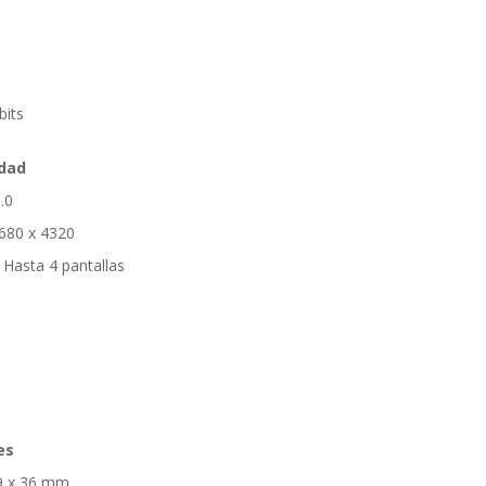
bits
idad
.0
680 x 4320
 Hasta 4 pantallas
es
9 x 36 mm