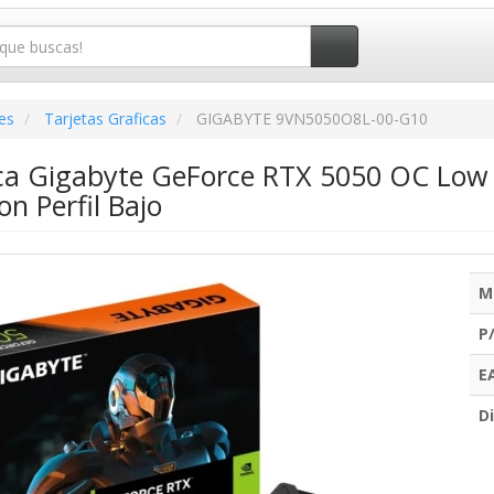
es
Tarjetas Graficas
GIGABYTE 9VN5050O8L-00-G10
ica Gigabyte GeForce RTX 5050 OC Low
n Perfil Bajo
M
P
E
Di