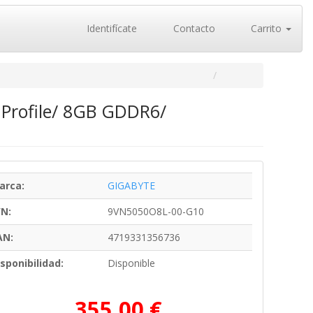
Identifícate
Contacto
Carrito
 Profile/ 8GB GDDR6/
arca:
GIGABYTE
/N:
9VN5050O8L-00-G10
AN:
4719331356736
sponibilidad:
Disponible
355,00 €