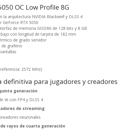
5050 OC Low Profile 8G
n la arquitectura NVIDIA Blackwell y DLSS 4
or GeForce RTX 5050
nterfaz de memoria GDDR6 de 128 bits y 8 GB
l bajo con longitud de tarjeta de 182 mm
érmico de grado servidor
 de grafeno
pantallas
referencia: 2572 MHz)
 definitiva para
jugadores y creadores
quinta generación
e IA con FP4 y DLSS 4
sadores de streaming
breadores neuronales
 de rayos de cuarta generación