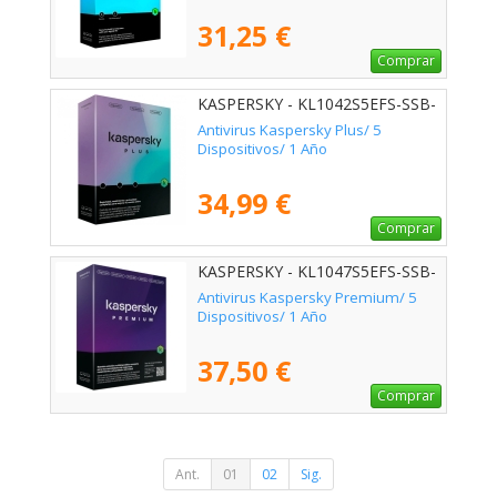
31,25 €
Comprar
KASPERSKY - KL1042S5EFS-SSB-
ES
Antivirus Kaspersky Plus/ 5
Dispositivos/ 1 Año
34,99 €
Comprar
KASPERSKY - KL1047S5EFS-SSB-
ES
Antivirus Kaspersky Premium/ 5
Dispositivos/ 1 Año
37,50 €
Comprar
Ant.
01
02
Sig.