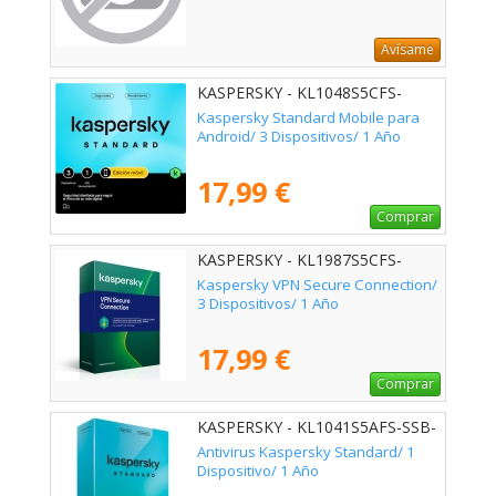
Avísame
KASPERSKY - KL1048S5CFS-
MSBES
Kaspersky Standard Mobile para
Android/ 3 Dispositivos/ 1 Año
17,99 €
Comprar
KASPERSKY - KL1987S5CFS-
MSBES
Kaspersky VPN Secure Connection/
3 Dispositivos/ 1 Año
17,99 €
Comprar
KASPERSKY - KL1041S5AFS-SSB-
ES
Antivirus Kaspersky Standard/ 1
Dispositivo/ 1 Año