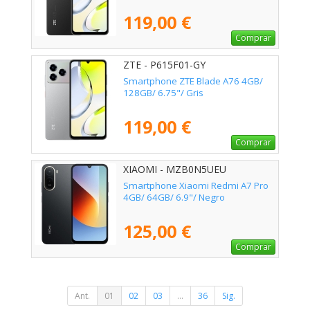
119,00 €
Comprar
ZTE - P615F01-GY
Smartphone ZTE Blade A76 4GB/
128GB/ 6.75"/ Gris
119,00 €
Comprar
XIAOMI - MZB0N5UEU
Smartphone Xiaomi Redmi A7 Pro
4GB/ 64GB/ 6.9"/ Negro
125,00 €
Comprar
Ant.
01
02
03
...
36
Sig.