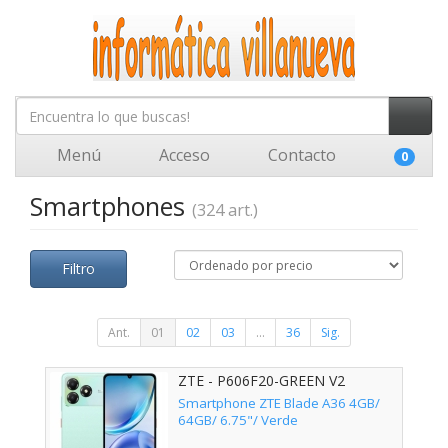
Menú
Acceso
Contacto
0
Smartphones
(324 art.)
Filtro
Ant.
01
02
03
...
36
Sig.
ZTE - P606F20-GREEN V2
Smartphone ZTE Blade A36 4GB/
64GB/ 6.75"/ Verde