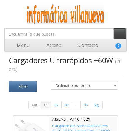
Menú
Acceso
Contacto
0
Cargadores Ultrarápidos +60W
(70
art.)
Filtro
Ant.
01
02
03
...
08
Sig.
AISENS - A110-1029
Cargador de Pared GaN Aisens
A110-1029/ 2xUSB Tipo-C/ 65W/