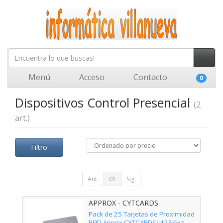
Menú
Acceso
Contacto
0
Dispositivos Control Presencial
(2
art.)
Filtro
Ant.
01
Sig.
APPROX - CYTCARDS
Pack de 25 Tarjetas de Proximidad
RFID Appox CYTCARDS/ 125KHz