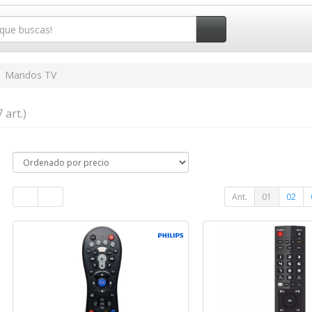
Mandos TV
 art.)
Ant.
01
02