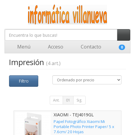
Menú
Acceso
Contacto
0
Impresión
(4 art.)
Filtro
Ant.
01
Sig.
XIAOMI - TEJ4019GL
Papel Fotográfico Xiaomi Mi
Portable Photo Printer Paper/ 5 x
7.6cm/ 20 Hojas