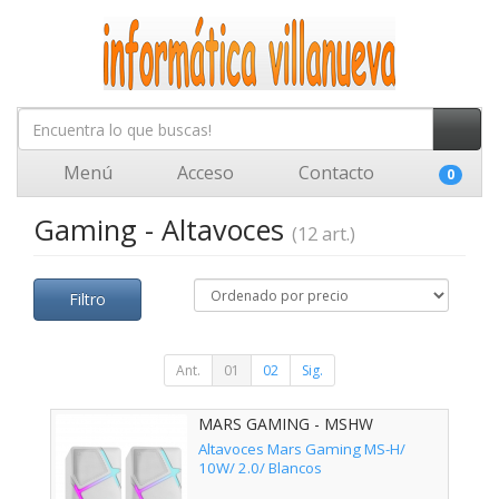
Menú
Acceso
Contacto
0
Gaming - Altavoces
(12 art.)
Filtro
Ant.
01
02
Sig.
MARS GAMING - MSHW
Altavoces Mars Gaming MS-H/
10W/ 2.0/ Blancos