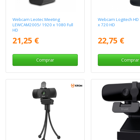
Webcam Leotec Meeting
Webcam Logitech HD
LEWCAM2005/ 1920 x 1080 Full
x 720 HD
HD
21,25 €
22,75 €
Comprar
Comprar