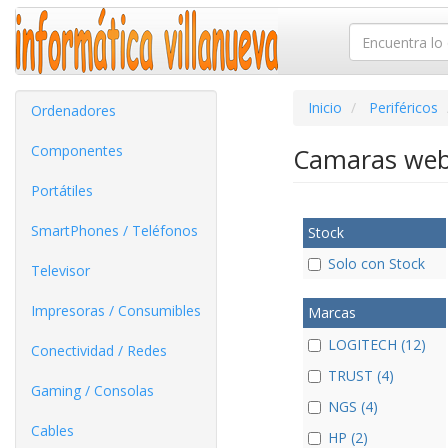
Inicio
Periféricos
Ordenadores
Componentes
Camaras we
Portátiles
SmartPhones / Teléfonos
Stock
Solo con Stock
Televisor
Impresoras / Consumibles
Marcas
LOGITECH (12)
Conectividad / Redes
TRUST (4)
Gaming / Consolas
NGS (4)
Cables
HP (2)