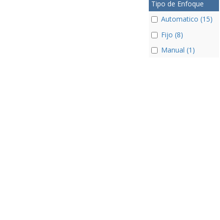
Tipo de Enfoque
Automatico (15)
Fijo (8)
Manual (1)