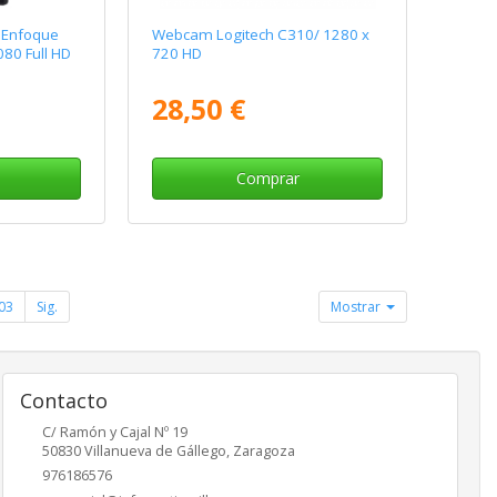
 Enfoque
Webcam Logitech C310/ 1280 x
80 Full HD
720 HD
28,50 €
Comprar
03
Sig.
Mostrar
Contacto
C/ Ramón y Cajal Nº 19
50830
Villanueva de Gállego
,
Zaragoza
976186576