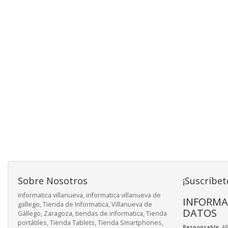
Sobre Nosotros
¡Suscríbet
informatica villanueva, informatica villanueva de
INFORMA
gallego, Tienda de Informatica, Villanueva de
DATOS
Gállego, Zaragoza, tiendas de informatica, Tienda
portátiles, Tienda Tablets, Tienda Smartphones,
Responsable
: A