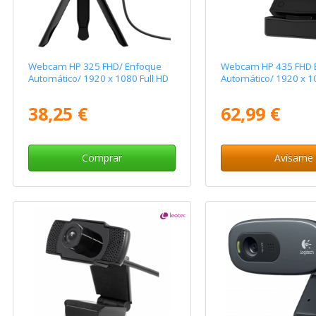
Webcam HP 325 FHD/ Enfoque
Webcam HP 435 FHD 
Automático/ 1920 x 1080 Full HD
Automático/ 1920 x 10
38,25 €
62,99 €
Comprar
Avísame