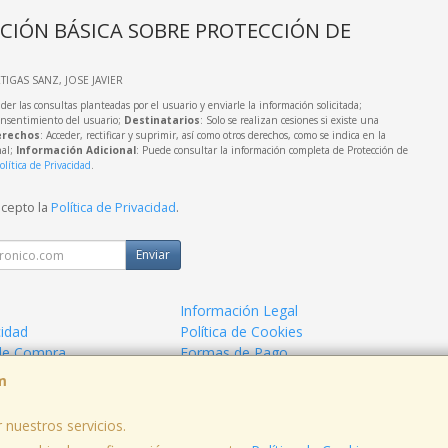
CIÓN BÁSICA SOBRE PROTECCIÓN DE
RTIGAS SANZ, JOSE JAVIER
der las consultas planteadas por el usuario y enviarle la información solicitada;
onsentimiento del usuario;
Destinatarios
: Solo se realizan cesiones si existe una
rechos
: Acceder, rectificar y suprimir, así como otros derechos, como se indica en la
nal;
Información Adicional
: Puede consultar la información completa de Protección de
olítica de Privacidad
.
acepto la
Política de Privacidad
.
Enviar
Información Legal
cidad
Política de Cookies
de Compra
Formas de Pago
m
 nuestros servicios.