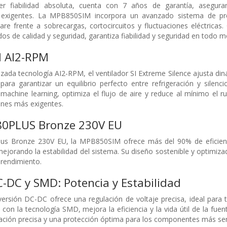
er fiabilidad absoluta, cuenta con 7 años de garantía, asegur
 exigentes. La MPB850SIM incorpora un avanzado sistema de pr
re frente a sobrecargas, cortocircuitos y fluctuaciones eléctricas.
s de calidad y seguridad, garantiza fiabilidad y seguridad en todo 
l AI2-RPM
zada tecnología AI2-RPM, el ventilador SI Extreme Silence ajusta d
para garantizar un equilibrio perfecto entre refrigeración y silenc
l y machine learning, optimiza el flujo de aire y reduce al mínimo el
iones más exigentes.
 80PLUS Bronze 230V EU
Plus Bronze 230V EU, la MPB850SIM ofrece más del 90% de eficienci
mejorando la estabilidad del sistema. Su diseño sostenible y optimiza
 rendimiento.
-DC y SMD: Potencia y Estabilidad
ersión DC-DC ofrece una regulación de voltaje precisa, ideal para t
con la tecnología SMD, mejora la eficiencia y la vida útil de la fu
ción precisa y una protección óptima para los componentes más sens