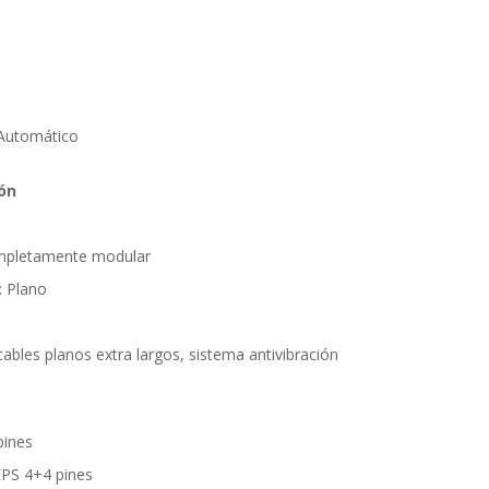
 Automático
ón
ompletamente modular
: Plano
ables planos extra largos, sistema antivibración
pines
EPS 4+4 pines