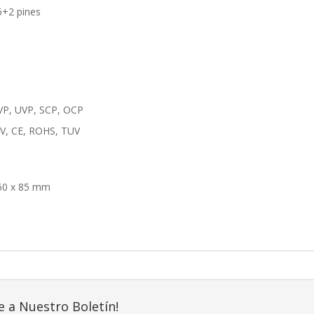
6+2 pines
VP, UVP, SCP, OCP
2V, CE, ROHS, TUV
60 x 85 mm
e a Nuestro Boletín!