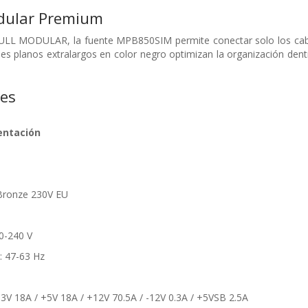
dular Premium
ULL MODULAR, la fuente MPB850SIM permite conectar solo los cables 
es planos extralargos en color negro optimizan la organización dentro
nes
entación
s Bronze 230V EU
00-240 V
: 47-63 Hz
3.3V 18A / +5V 18A / +12V 70.5A / -12V 0.3A / +5VSB 2.5A