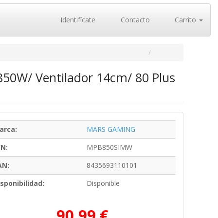
Identifícate
Contacto
Carrito
50W/ Ventilador 14cm/ 80 Plus
arca:
MARS GAMING
/N:
MPB850SIMW
AN:
8435693110101
sponibilidad:
Disponible
90,99 €