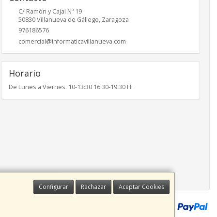
C/ Ramón y Cajal Nº 19
50830
Villanueva de Gállego
,
Zaragoza
976186576
comercial@informaticavillanueva.com
Horario
De Lunes a Viernes. 10-13:30 16:30-19:30 H.
Configurar
Rechazar
Aceptar Cookies