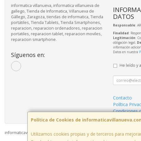
informatica villanueva, informatica villanueva de
INFORMA
gallego, Tienda de Informatica, Villanueva de
DATOS
Gállego, Zaragoza, tiendas de informatica, Tienda
portátiles, Tienda Tablets, Tienda Smartphones,
Responsable
: A
reparacion, reparacion ordenadores, reparacion
Finalidad
: Respon
portatiles, reparacion tablet, reparacion moviles,
Legitimación
: C
reparacion smartphone.
obligación legal;
De
información adicio
Datos en nuestra
P
Síguenos en:
He leído y 
Contacto
Política Priva
Condiciones 
Política de Cookies de informaticavillanueva.co
informaticavillanueva.com © 2026
Utilizamos cookies propias y de terceros para mejorar