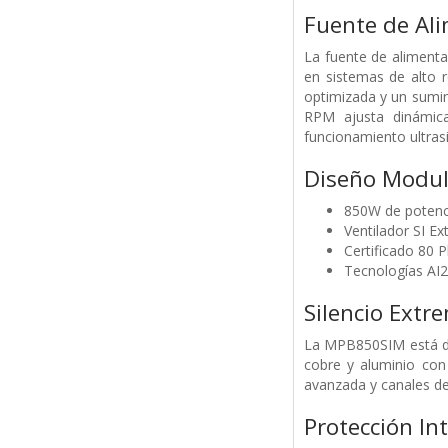
Fuente de Al
La fuente de aliment
en sistemas de alto 
optimizada y un sumin
RPM ajusta dinámicam
funcionamiento ultrasi
Diseño Modula
850W de potenc
Ventilador SI E
Certificado 80 
Tecnologías A
Silencio Ext
La MPB850SIM está dis
cobre y aluminio con 
avanzada y canales de 
Protección In