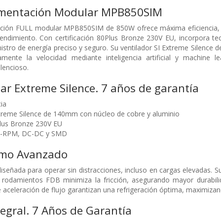
imentación Modular MPB850SIM
ación FULL modular MPB850SIM de 850W ofrece máxima eficiencia, es
rendimiento. Con certificación 80Plus Bronze 230V EU, incorpora 
istro de energía preciso y seguro. Su ventilador SI Extreme Silenc
ente la velocidad mediante inteligencia artificial y machine lea
lencioso.
r Extreme Silence. 7 años de garantía
ia
xtreme Silence de 140mm con núcleo de cobre y aluminio
Plus Bronze 230V EU
I2-RPM, DC-DC y SMD
remo Avanzado
eñada para operar sin distracciones, incluso en cargas elevadas. S
rodamientos FDB minimiza la fricción, asegurando mayor durabilida
aceleración de flujo garantizan una refrigeración óptima, maximizando 
tegral. 7 Años de Garantía