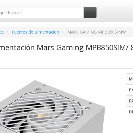
es
Fuentes de alimentacion
MARS GAMING MPB850SIMW
imentación Mars Gaming MPB850SIM/ 8
M
P
E
Di