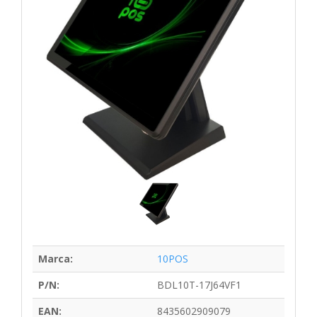
Marca:
10POS
P/N:
BDL10T-17J64VF1
EAN:
8435602909079