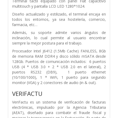
Terminal táctil equipado con panel Flat capacitivo
multitouch y pantalla LCD LED 1280*1024.
Diseño actualizado y estilizado, el terminal encaja en
todos los entornos, ya sea hostelería, comercio,
farmacia, etc…
Además, su soporte admite varios ángulos de
inclinación, lo cual permite al usuario encontrar
siempre la mejor postura para el trabajo.
Procesador Intel J6412 (1.5Mb Cache) FANLESS, 8Gb
de memoria RAM DDR4 y disco sólido mSATA desde
128Gb. Puertos de comunicación incluidos: 6 puertos
USB (4 * USB 3.0 + 2 * USB 2.0 en el lateral), 2
puertos RS232 (DB9), 1 puerto ethernet
(10/100/1000), 1 * WiFi, 1 puerto para segundo
monitor (VGA) y 2 conectores de audio (in & out).
VERIFACTU
VeriFactu es un sistema de verificación de facturas
electrónicas, impulsado por la Agencia Tributaria
(AEAT), diseñado para combatir el fraude fiscal y
mejorar la transparencia en la facturación. Es parte de