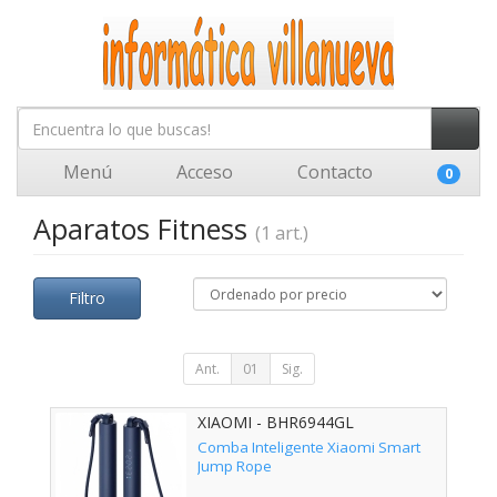
Menú
Acceso
Contacto
0
Aparatos Fitness
(1 art.)
Filtro
Ant.
01
Sig.
XIAOMI - BHR6944GL
Comba Inteligente Xiaomi Smart
Jump Rope