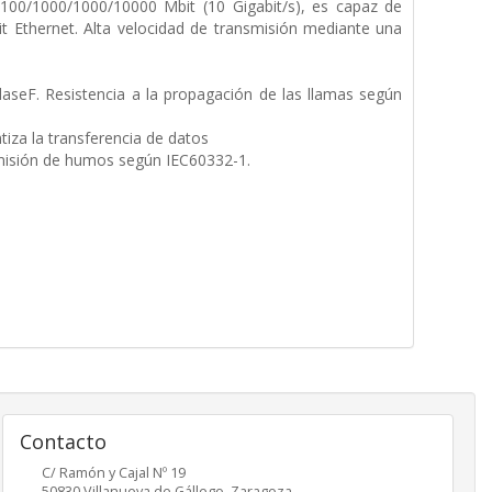
/100/1000/1000/10000 Mbit (10 Gigabit/s), es capaz de
it Ethernet. Alta velocidad de transmisión mediante una
aseF. Resistencia a la propagación de las llamas según
za la transferencia de datos
emisión de humos según IEC60332-1.
Contacto
C/ Ramón y Cajal Nº 19
50830
Villanueva de Gállego
,
Zaragoza