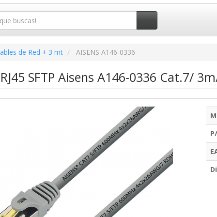
ables de Red + 3 mt
AISENS A146-0336
 RJ45 SFTP Aisens A146-0336 Cat.7/ 3m/
M
P
E
Di