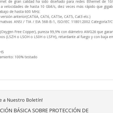
ernet de gran calidad ha sido diseñado para redes Ethernet de 10
s a velocidades de hasta 10 Gbit/s, diez veces más rápido que gigab
rabajo de hasta 600 MHz.
versión anterior(CAT6A, CAT6, CAT5e, CAT5, Cat3 etc.)
ativas ANSI / TIA / EIA 568-B-1, ISO/IEC 11801:2002 Categoría7/Cl
Oxygen Free Copper), pureza 99,9% con diámetro AWG26 que garanti
nos (LSZH o LSOH o LS0H o LSFH), retardante al fuego y con baja 
HS
namiento: 100% testado
e a Nuestro Boletín!
CIÓN BÁSICA SOBRE PROTECCIÓN DE