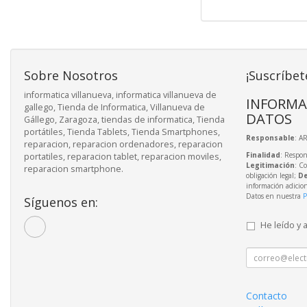
Sobre Nosotros
¡Suscríbet
informatica villanueva, informatica villanueva de
INFORMA
gallego, Tienda de Informatica, Villanueva de
DATOS
Gállego, Zaragoza, tiendas de informatica, Tienda
portátiles, Tienda Tablets, Tienda Smartphones,
Responsable
: A
reparacion, reparacion ordenadores, reparacion
Finalidad
: Respon
portatiles, reparacion tablet, reparacion moviles,
Legitimación
: C
reparacion smartphone.
obligación legal;
De
información adicio
Datos en nuestra
P
Síguenos en:
He leído y 
Contacto