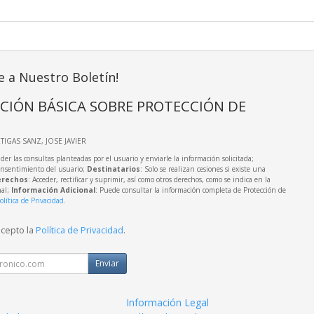
e a Nuestro Boletín!
CIÓN BÁSICA SOBRE PROTECCIÓN DE
RTIGAS SANZ, JOSE JAVIER
der las consultas planteadas por el usuario y enviarle la información solicitada;
onsentimiento del usuario;
Destinatarios
: Solo se realizan cesiones si existe una
rechos
: Acceder, rectificar y suprimir, así como otros derechos, como se indica en la
nal;
Información Adicional
: Puede consultar la información completa de Protección de
olítica de Privacidad
.
acepto la
Política de Privacidad
.
Enviar
Información Legal