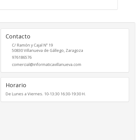
Contacto
C/ Ramón y Cajal Nº 19
50830
Villanueva de Gállego
,
Zaragoza
976186576
comercial@informaticavillanueva.com
Horario
De Lunes a Viernes. 10-13:30 16:30-19:30 H.