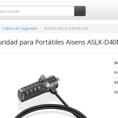
Cables de Seguridad
AISENS ASLK-D40N03-BK
uridad para Portátiles Aisens ASLK-D4
M
P
E
Di