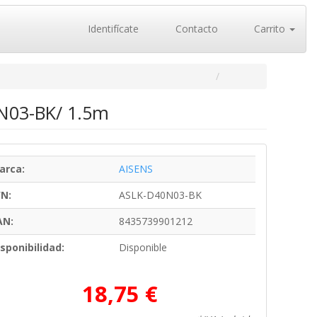
Identifícate
Contacto
Carrito
0N03-BK/ 1.5m
arca:
AISENS
/N:
ASLK-D40N03-BK
AN:
8435739901212
sponibilidad:
Disponible
18,75 €