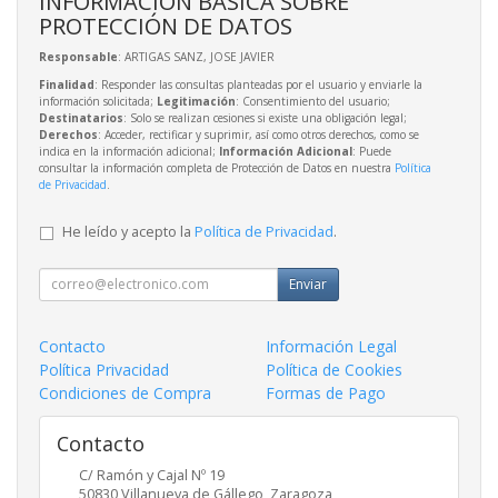
INFORMACIÓN BÁSICA SOBRE
PROTECCIÓN DE DATOS
Responsable
: ARTIGAS SANZ, JOSE JAVIER
Finalidad
: Responder las consultas planteadas por el usuario y enviarle la
información solicitada;
Legitimación
: Consentimiento del usuario;
Destinatarios
: Solo se realizan cesiones si existe una obligación legal;
Derechos
: Acceder, rectificar y suprimir, así como otros derechos, como se
indica en la información adicional;
Información Adicional
: Puede
consultar la información completa de Protección de Datos en nuestra
Política
de Privacidad
.
He leído y acepto la
Política de Privacidad
.
Enviar
Contacto
Información Legal
Política Privacidad
Política de Cookies
Condiciones de Compra
Formas de Pago
Contacto
C/ Ramón y Cajal Nº 19
50830
Villanueva de Gállego
,
Zaragoza