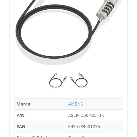
Marca:
AISENS
P/N:
ASLK-D50N05-BK
EAN:
8435739901236