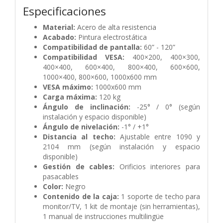
Especificaciones
Material:
Acero de alta resistencia
Acabado:
Pintura electrostática
Compatibilidad de pantalla:
60” - 120”
Compatibilidad VESA:
400×200, 400×300,
400×400, 600×400, 800×400, 600×600,
1000×400, 800×600, 1000x600 mm
VESA máximo:
1000x600 mm
Carga máxima:
120 kg
Ángulo de inclinación:
-25° / 0° (según
instalación y espacio disponible)
Ángulo de nivelación:
-1° / +1°
Distancia al techo:
Ajustable entre 1090 y
2104 mm (según instalación y espacio
disponible)
Gestión de cables:
Orificios interiores para
pasacables
Color:
Negro
Contenido de la caja:
1 soporte de techo para
monitor/TV, 1 kit de montaje (sin herramientas),
1 manual de instrucciones multilingüe