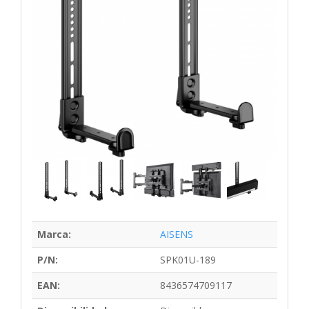
Marca:
AISENS
P/N:
SPK01U-189
EAN:
8436574709117