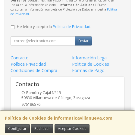
Derechos
: Acceder, rectificar y suprimir, así como otros derechos, como se
indica en la información adicional;
Información Adicional
: Puede
consultar la información completa de Protección de Datos en nuestra
Política
de Privacidad
.
He leído y acepto la
Política de Privacidad
.
Enviar
Contacto
Información Legal
Política Privacidad
Política de Cookies
Condiciones de Compra
Formas de Pago
Contacto
C/ Ramón y Cajal Nº 19
50830
Villanueva de Gállego
,
Zaragoza
976186576
comercial@informaticavillanueva.com
Política de Cookies de informaticavillanueva.com
Configurar
Rechazar
Aceptar Cookies
Horario