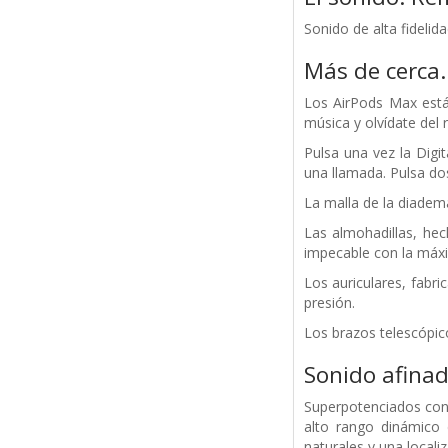
Sonido de alta fideli
Más de cerca.
Los AirPods Max está
música y olvídate del 
Pulsa una vez la Digi
una llamada. Pulsa dos
La malla de la diadema
Las almohadillas, hec
impecable con la máx
Los auriculares, fabr
presión.
Los brazos telescópic
Sonido afinad
Superpotenciados con 
alto rango dinámico
naturales y una local