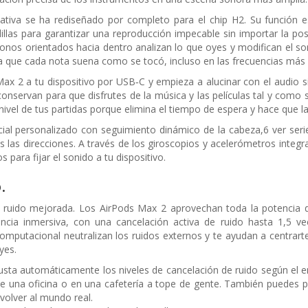
ativa se ha rediseñado por completo para el chip H2. Su función e
illas para garantizar una reproducción impecable sin importar la po
fonos orientados hacia dentro analizan lo que oyes y modifican el s
la que cada nota suena como se tocó, incluso en las frecuencias más 
x 2 a tu dispositivo por USB‑C y empieza a alucinar con el audio sin 
conservan para que disfrutes de la música y las películas tal y como s
l nivel de tus partidas porque elimina el tiempo de espera y hace que 
cial personalizado con seguimiento dinámico de la cabeza,6 ver seri
s las direcciones. A través de los giroscopios y acelerómetros integ
 para fijar el sonido a tu dispositivo.
.
e ruido mejorada. Los AirPods Max 2 aprovechan toda la potencia d
encia inmersiva, con una cancelación activa de ruido hasta 1,5 v
omputacional neutralizan los ruidos externos y te ayudan a centrart
yes.
justa automáticamente los niveles de cancelación de ruido según el en
 de una oficina o en una cafetería a tope de gente. También puedes
volver al mundo real.