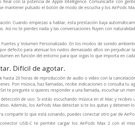
 Real con la potencia de Apple Intelligence. Comunicarte con gent
que mantener pulsado el botón de modo de escucha y los AirPods Max 
ación. Cuando empiezas a hablar, esta prestación baja automáticam
s. Así no te pierdes nada y las conversaciones fluyen con naturalidad
 Fuertes y Volumen Personalizado. En los modos de sonido ambiente
 por defecto para atenuar los ruidos demasiado altos sin perjudicar 
volumen en función del entorno para que oigas lo que importa en ca
ctar.
Difícil de agotar.
 hasta 20 horas de reproducción de audio o vídeo con la cancelación 
rdenes. Pon música, haz llamadas, recibe indicaciones o consulta tu a
Siri te pregunte si quieres responder a una llamada, escuchar un mens
etección de uso. Si estás escuchando música en el Mac y recibes un
itivo. Además, los AirPods Max detectan si te los quitas y detienen l
a compartir lo que está sonando, puedes conectar otro par de AirPod
 conector USB‑C te permite cargar los AirPods Max 2 con el mis