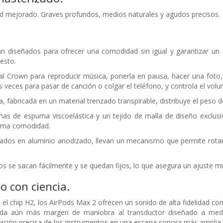
dad mejorado. Graves profundos, medios naturales y agudos precisos.
n diseñados para ofrecer una comodidad sin igual y garantizar un 
resto.
tal Crown para reproducir música, ponerla en pausa, hacer una foto,
 veces para pasar de canción o colgar el teléfono, y controla el volu
, fabricada en un material trenzado transpirable, distribuye el peso de
has de espuma viscoelástica y un tejido de malla de diseño exclusi
ima comodidad.
icados en aluminio anodizado, llevan un mecanismo que permite rotarl
os se sacan fácilmente
y se quedan fijos, lo que asegura un ajuste
mu
o con ciencia.
el chip H2, los AirPods Max 2 ofrecen un sonido de alta fidelidad con
 da aún más margen de maniobra al transductor diseñado a medi
ización precisa de los instrumentos en una escena sonora más amplia.