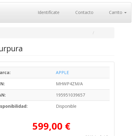
Identifícate
Contacto
Carrito
Purpura
arca:
APPLE
/N:
MHWP4ZM/A
AN:
195951039657
sponibilidad:
Disponible
599,00 €