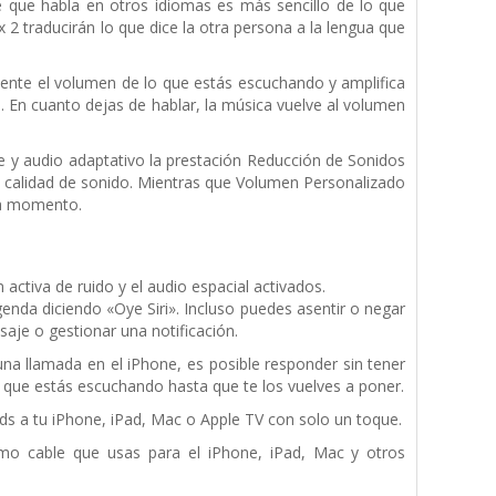
e que habla en otros idiomas es más sencillo de lo que
2 traducirán lo que dice la otra persona a la lengua que
ente el volumen de lo que estás escuchando y amplifica
. En cuanto dejas de hablar, la música vuelve al volumen
 y audio adaptativo la prestación Reducción de Sonidos
la calidad de sonido. Mientras que Volumen Personalizado
da momento.
activa de ruido y el audio espacial activados.
genda diciendo «Oye Siri». Incluso puedes asentir o negar
aje o gestionar una notificación.
a llamada en el iPhone, es posible responder sin tener
o que estás escuchando hasta que te los vuelves a poner.
s a tu iPhone, iPad, Mac o Apple TV con solo un toque.
mo cable que usas para el iPhone, iPad, Mac y otros