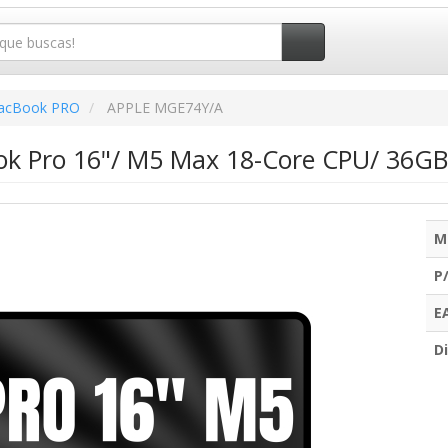
acBook PRO
APPLE MGE74Y/A
k Pro 16"/ M5 Max 18-Core CPU/ 36GB/
M
P
E
Di