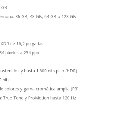
6 GB
emoria: 36 GB, 48 GB, 64 GB o 128 GB
a XDR de 16,2 pulgadas
34 píxeles a 254 ppp
 sostenidos y hasta 1.600 nits pico (HDR)
0 nits
 de colores y gama cromática amplia (P3)
a: True Tone y ProMotion hasta 120 Hz