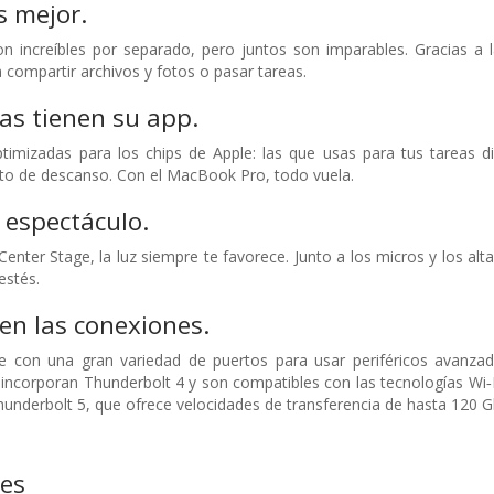
s mejor.
on increíbles por separado, pero juntos son imparables. Gracias a
a compartir archivos y fotos o pasar tareas.
as tienen su app.
timizadas para los chips de Apple: las que usas para tus tareas d
tito de descanso. Con el MacBook Pro, todo vuela.
 espectáculo.
nter Stage, la luz siempre te favorece. Junto a los micros y los al
estés.
 en las conexiones.
 con una gran variedad de puertos para usar periféricos avanzado
ncorporan Thunderbolt 4 y son compatibles con las tecnologías Wi‑
nderbolt 5, que ofrece velocidades de transferencia de hasta 120 G
nes