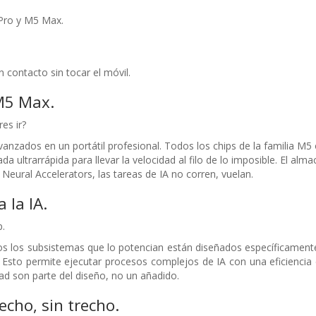
Pro y M5 Max.
 contacto sin tocar el móvil.
M5 Max.
es ir?
nzados en un portátil profesional. Todos los chips de la familia M5 o
a ultrarrápida para llevar la velocidad al filo de lo imposible. El a
 Neural Accelerators, las tareas de IA no corren, vuelan.
 la IA.
.
dos los subsistemas que lo potencian están diseñados específicament
 Esto permite ejecutar procesos complejos de IA con una eficiencia en
dad son parte del diseño, no un añadido.
echo, sin trecho.