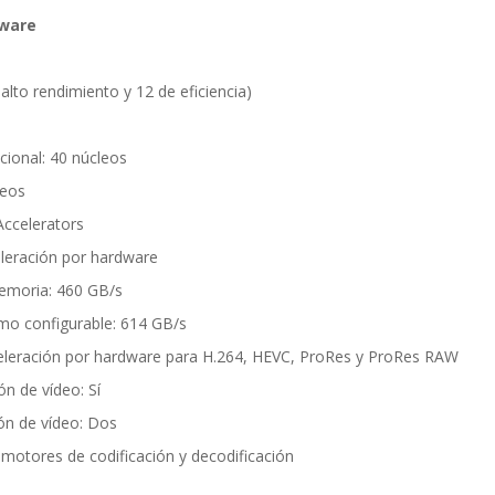
dware
alto rendimiento y 12 de eficiencia)
ional: 40 núcleos
leos
Accelerators
leración por hardware
emoria: 460 GB/s
o configurable: 614 GB/s
eleración por hardware para H.264, HEVC, ProRes y ProRes RAW
n de vídeo: Sí
ón de vídeo: Dos
otores de codificación y decodificación