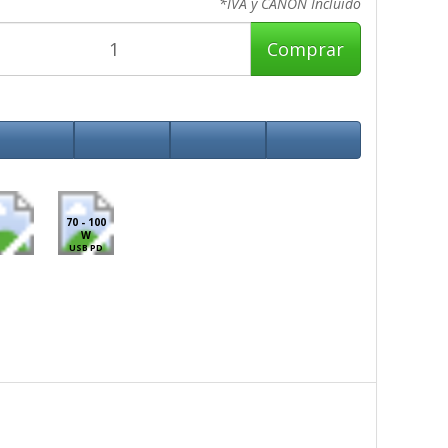
*IVA y CANON Incluido
Comprar
70 - 100
W
USB PD