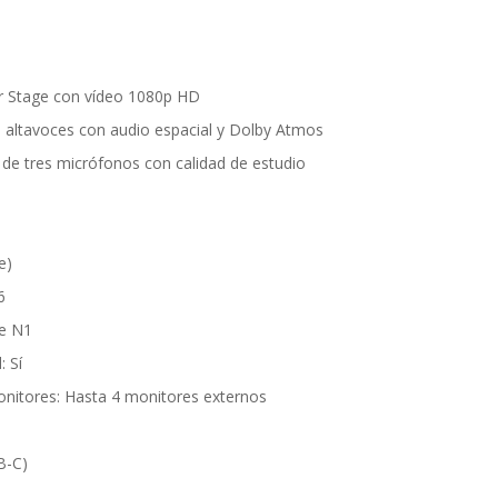
 Stage con vídeo 1080p HD
s altavoces con audio espacial y Dolby Atmos
de tres micrófonos con calidad de estudio
e)
6
le N1
: Sí
nitores: Hasta 4 monitores externos
B-C)