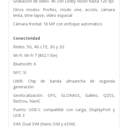
Grabación de vídeo: 4K con Dolby Vision hasta 120 fps
Otros modos: ProRes, modo cine, acción, cámara
lenta, time-lapse, vídeo espacial
Cámara frontal: 18 MP con enfoque automático
Conectividad
Redes: 5G, 4G LTE, 3G y 2G
Wi-Fi: Wi-Fi 7 (802.11be)
Bluetooth: 6
NFC: Sí
UWB: Chip de banda ultraancha de segunda
generación
Geolocalización: GPS, GLONASS, Galileo, QZSS,
BeiDou, NavIC
Puerto: USB-C compatible con carga, DisplayPort y
USB 3
SIM: Dual SIM (Nano SIM y eSIM)