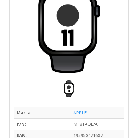
Marca:
APPLE
P/N:
MF8T4QL/A
EAN:
195950471687