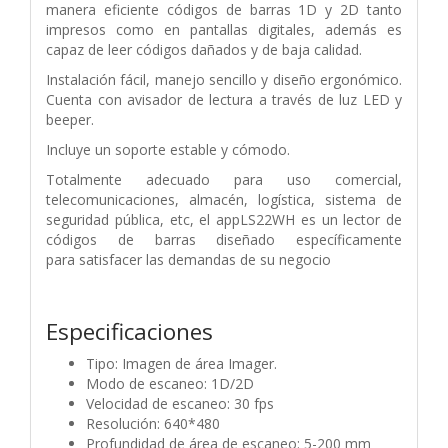
manera
eficiente códigos de barras 1D y 2D tan
to
impresos como en pantallas digitales,
además es
capaz de leer códigos daña
dos y de baja calidad.
Instalación fácil, manejo sencillo y dise
ño ergonómico.
Cuenta con avisador de
lectura a través de luz LED y
beeper.
Incluye un soporte estable y cómodo.
Totalmente adecuado para uso comer
cial,
telecomunicaciones, almacén, logís
tica, sistema de
seguridad pública, etc, el
appLS22WH es un lector de
códigos de
barras diseñado específicamente
para
satisfacer las demandas de su negocio
Especificaciones
Tipo: Imagen de área Imager.
Modo de escaneo: 1D/2D
Velocidad de escaneo: 30 fps
Resolución: 640*480
Profundidad de área de escaneo: 5-200 mm