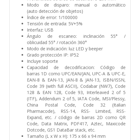
Modo de disparo: manual o automático
(auto
detección de objetos)
Índice de error: 1/100000
Tensión de entrada: 5V+5%
Interfaz: USB
Ángulo de escaneo: inclinación 55° /
oblicuidad
55° / rotación 360°
Modo de indicación: luz LED y beeper
Grado protección IP: IP52
Incluye soporte
Capacidad de decodificacion: Código de
barras
1D como UPC/EAN/JAN, UPC-A & UPC-E,
EAN-8
& EAN-13, JAN-8 & JAN-13, ISBN/ISSN,
Code 39
(with full ASCII), Codabar (NW7), Code
128 & EAN
128, Code 93, Interleaved 2 of 5
(ITF), Addendum
2 of 5, IATA Code, MSI/Plessy,
China Postal Code,
Code 32 (Italian
Pharmacode), RSS-14, RSS-
Limited, RSS-
Expand, etc. / código de barras
2D como QR
Code, Data Matrix, PDF417, Aztec,
Maxicode
Dotcode, GS1 DataBar stack, etc.
Tamaño (L x W x H): 175 x 66 x 94 mm