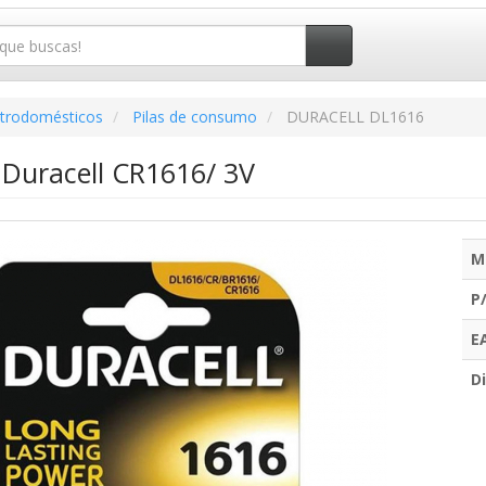
ctrodomésticos
Pilas de consumo
DURACELL DL1616
 Duracell CR1616/ 3V
M
P
E
Di