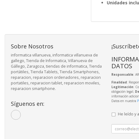
Unidades inclu
Sobre Nosotros
¡Suscríbet
informatica villanueva, informatica villanueva de
INFORMA
gallego, Tienda de Informatica, Villanueva de
DATOS
Gállego, Zaragoza, tiendas de informatica, Tienda
portátiles, Tienda Tablets, Tienda Smartphones,
Responsable
: A
reparacion, reparacion ordenadores, reparacion
Finalidad
: Respon
portatiles, reparacion tablet, reparacion moviles,
Legitimación
: C
reparacion smartphone.
obligación legal;
De
información adicio
Datos en nuestra
P
Síguenos en:
He leído y 