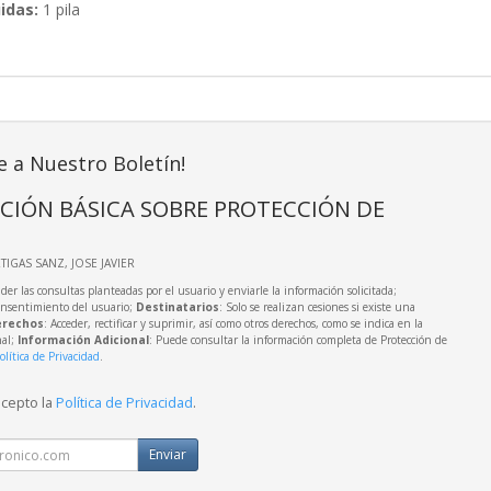
idas:
1 pila
e a Nuestro Boletín!
CIÓN BÁSICA SOBRE PROTECCIÓN DE
RTIGAS SANZ, JOSE JAVIER
der las consultas planteadas por el usuario y enviarle la información solicitada;
onsentimiento del usuario;
Destinatarios
: Solo se realizan cesiones si existe una
rechos
: Acceder, rectificar y suprimir, así como otros derechos, como se indica en la
nal;
Información Adicional
: Puede consultar la información completa de Protección de
olítica de Privacidad
.
acepto la
Política de Privacidad
.
Enviar