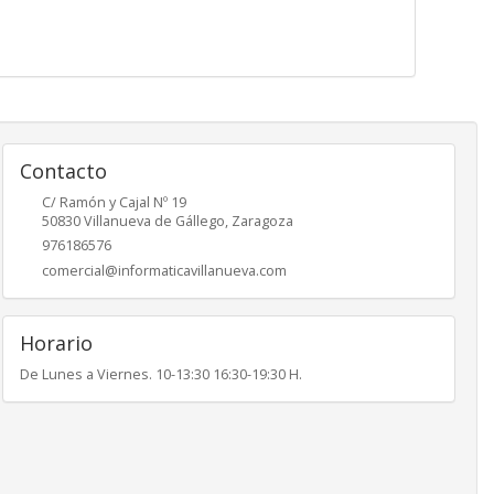
Contacto
C/ Ramón y Cajal Nº 19
50830
Villanueva de Gállego
,
Zaragoza
976186576
comercial@informaticavillanueva.com
Horario
De Lunes a Viernes. 10-13:30 16:30-19:30 H.