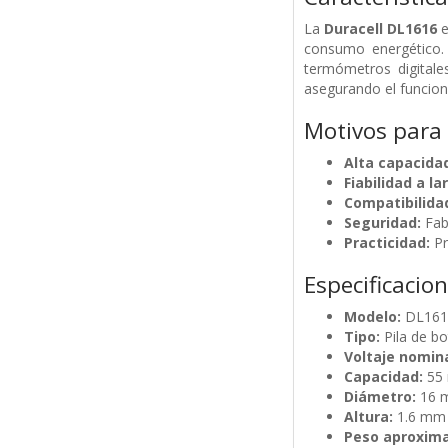
La
Duracell DL1616
e
consumo energético. 
termómetros digitales
asegurando el funcion
Motivos para
Alta capacida
Fiabilidad a la
Compatibilida
Seguridad:
Fab
Practicidad:
Pr
Especificacio
Modelo:
DL161
Tipo:
Pila de bo
Voltaje nomina
Capacidad:
55
Diámetro:
16 
Altura:
1.6 mm
Peso aproxim