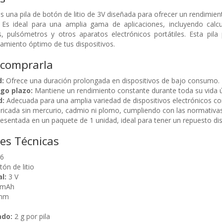
s una pila de botón de litio de 3V diseñada para ofrecer un rendimien
Es ideal para una amplia gama de aplicaciones, incluyendo calcul
, pulsómetros y otros aparatos electrónicos portátiles. Esta pila 
amiento óptimo de tus dispositivos.
 comprarla
d:
Ofrece una duración prolongada en dispositivos de bajo consumo.
rgo plazo:
Mantiene un rendimiento constante durante toda su vida út
d:
Adecuada para una amplia variedad de dispositivos electrónicos c
ricada sin mercurio, cadmio ni plomo, cumpliendo con las normativa
esentada en un paquete de 1 unidad, ideal para tener un repuesto dis
nes Técnicas
6
tón de litio
l:
3 V
 mAh
mm
ado:
2 g por pila