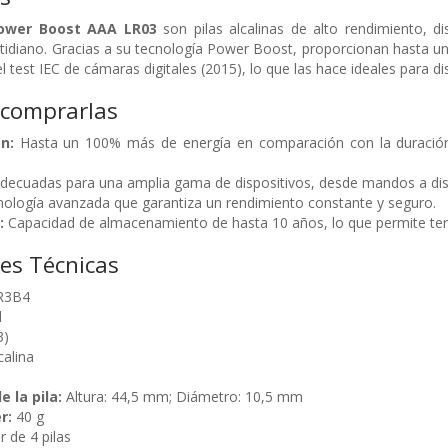
Power Boost AAA LR03
son pilas alcalinas de alto rendimiento, d
otidiano. Gracias a su tecnología Power Boost, proporcionan hasta 
test IEC de cámaras digitales (2015), lo que las hace ideales para d
 comprarlas
n:
Hasta un 100% más de energía en comparación con la duración 
decuadas para una amplia gama de dispositivos, desde mandos a dista
ología avanzada que garantiza un rendimiento constante y seguro.
:
Capacidad de almacenamiento de hasta 10 años, lo que permite tene
nes Técnicas
R3B4
l
3)
calina
 la pila:
Altura: 44,5 mm; Diámetro: 10,5 mm
r:
40 g
r de 4 pilas