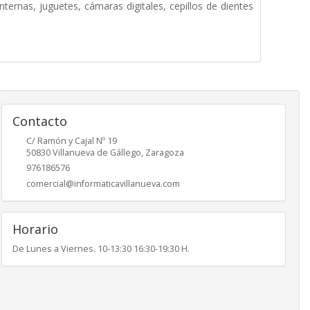
ternas, juguetes, cámaras digitales, cepillos de dientes
Contacto
C/ Ramón y Cajal Nº 19
50830
Villanueva de Gállego
,
Zaragoza
976186576
comercial@informaticavillanueva.com
Horario
De Lunes a Viernes. 10-13:30 16:30-19:30 H.