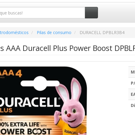
ctrodomésticos
Pilas de consumo
DURACELL DPBLR3B4
as AAA Duracell Plus Power Boost DPBLR
M
P
E
Di