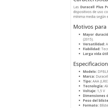
Las
Duracell Plus 
dispositivos de uso c
mínima media según el 
Motivos para
Mayor duració
(2015).
Versatilidad:
A
Fiabilidad:
Tecn
Larga vida útil
Especificacio
Modelo:
DPBL
Marca:
Duracel
Tipo:
AAA (LR0
Tecnología:
Al
Voltaje:
1,5 V
Dimensiones de
Peso del blíste
Formato:
Blíste