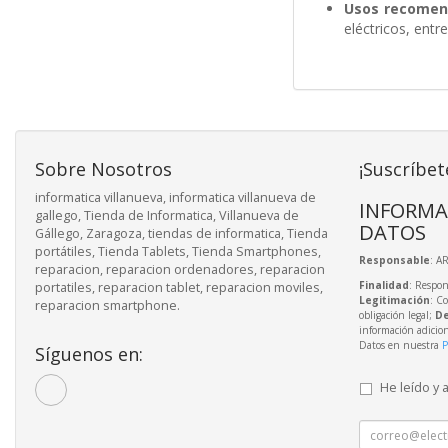
Usos recomen
eléctricos, entre
Sobre Nosotros
¡Suscríbet
informatica villanueva, informatica villanueva de
INFORMA
gallego, Tienda de Informatica, Villanueva de
DATOS
Gállego, Zaragoza, tiendas de informatica, Tienda
portátiles, Tienda Tablets, Tienda Smartphones,
Responsable
: A
reparacion, reparacion ordenadores, reparacion
Finalidad
: Respon
portatiles, reparacion tablet, reparacion moviles,
Legitimación
: C
reparacion smartphone.
obligación legal;
De
información adicio
Datos en nuestra
P
Síguenos en:
He leído y 