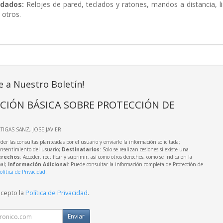
dados:
Relojes de pared, teclados y ratones, mandos a distancia, lin
 otros.
e a Nuestro Boletín!
CIÓN BÁSICA SOBRE PROTECCIÓN DE
RTIGAS SANZ, JOSE JAVIER
der las consultas planteadas por el usuario y enviarle la información solicitada;
onsentimiento del usuario;
Destinatarios
: Solo se realizan cesiones si existe una
rechos
: Acceder, rectificar y suprimir, así como otros derechos, como se indica en la
nal;
Información Adicional
: Puede consultar la información completa de Protección de
olítica de Privacidad
.
acepto la
Política de Privacidad
.
Enviar