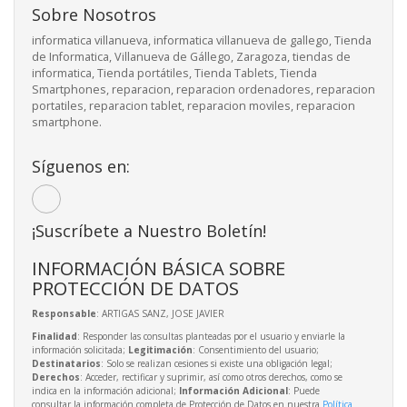
Sobre Nosotros
informatica villanueva, informatica villanueva de gallego, Tienda
de Informatica, Villanueva de Gállego, Zaragoza, tiendas de
informatica, Tienda portátiles, Tienda Tablets, Tienda
Smartphones, reparacion, reparacion ordenadores, reparacion
portatiles, reparacion tablet, reparacion moviles, reparacion
smartphone.
Síguenos en:
¡Suscríbete a Nuestro Boletín!
INFORMACIÓN BÁSICA SOBRE
PROTECCIÓN DE DATOS
Responsable
: ARTIGAS SANZ, JOSE JAVIER
Finalidad
: Responder las consultas planteadas por el usuario y enviarle la
información solicitada;
Legitimación
: Consentimiento del usuario;
Destinatarios
: Solo se realizan cesiones si existe una obligación legal;
Derechos
: Acceder, rectificar y suprimir, así como otros derechos, como se
indica en la información adicional;
Información Adicional
: Puede
consultar la información completa de Protección de Datos en nuestra
Política