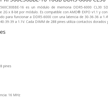
F560C30BBE-16 es un módulo de memoria DDR5-6000 CL30 SDR
2G x 8-bit por módulo. Es compatible con AMD® EXPO v1.1 y con I
do para funcionar a DDR5-6000 con una latencia de 30-36-36 a 1.4
-39-39 a 1.1V. Cada DIMM de 288 pines utiliza contactos dorados y 
nes
8 pines
encia: 16 MHz