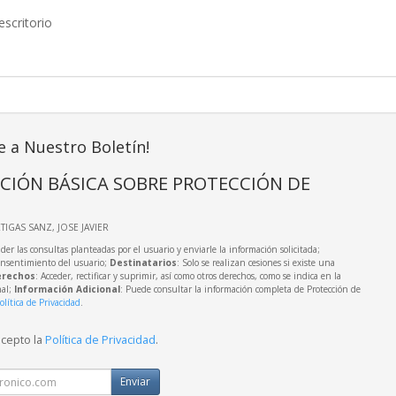
scritorio
e a Nuestro Boletín!
CIÓN BÁSICA SOBRE PROTECCIÓN DE
RTIGAS SANZ, JOSE JAVIER
der las consultas planteadas por el usuario y enviarle la información solicitada;
onsentimiento del usuario;
Destinatarios
: Solo se realizan cesiones si existe una
rechos
: Acceder, rectificar y suprimir, así como otros derechos, como se indica en la
nal;
Información Adicional
: Puede consultar la información completa de Protección de
olítica de Privacidad
.
acepto la
Política de Privacidad
.
Enviar