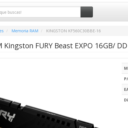
es
Memoria RAM
KINGSTON KF560C30BBE-16
 Kingston FURY Beast EXPO 16GB/ DD
M
P
E
Di