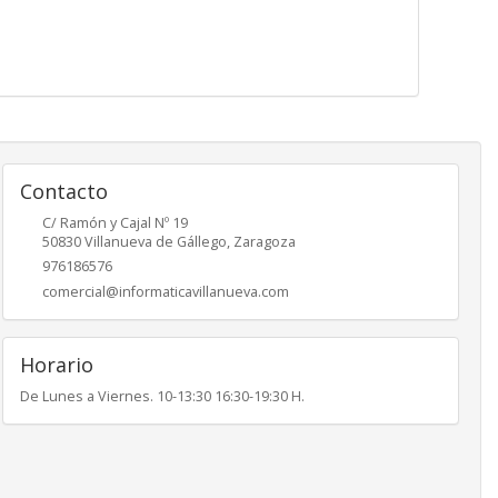
Contacto
C/ Ramón y Cajal Nº 19
50830
Villanueva de Gállego
,
Zaragoza
976186576
comercial@informaticavillanueva.com
Horario
De Lunes a Viernes. 10-13:30 16:30-19:30 H.