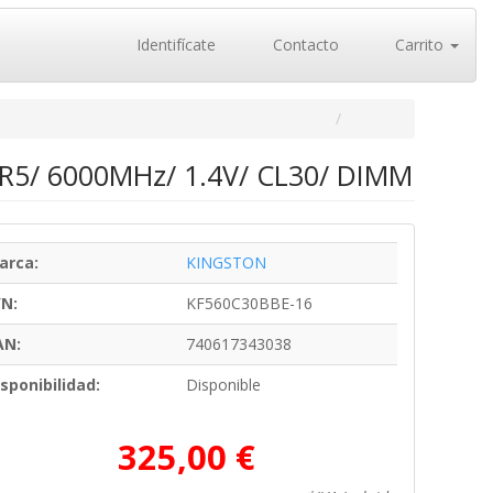
Identifícate
Contacto
Carrito
R5/ 6000MHz/ 1.4V/ CL30/ DIMM
arca:
KINGSTON
/N:
KF560C30BBE-16
AN:
740617343038
sponibilidad:
Disponible
325,00 €