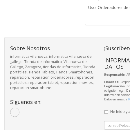
Uso: Ordenadores de e
Sobre Nosotros
¡Suscríbet
informatica villanueva, informatica villanueva de
INFORMA
gallego, Tienda de Informatica, Villanueva de
DATOS
Gállego, Zaragoza, tiendas de informatica, Tienda
portátiles, Tienda Tablets, Tienda Smartphones,
Responsable
: A
reparacion, reparacion ordenadores, reparacion
Finalidad
: Respon
portatiles, reparacion tablet, reparacion moviles,
Legitimación
: C
reparacion smartphone.
obligación legal;
De
información adicio
Datos en nuestra
P
Síguenos en:
He leído y 