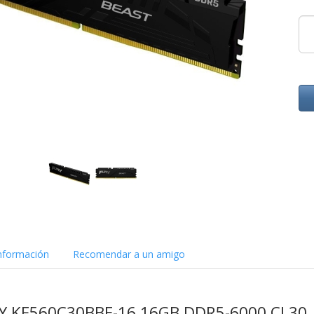
nformación
Recomendar a un amigo
RY KF560C30BBE-16 16GB DDR5-6000 CL30