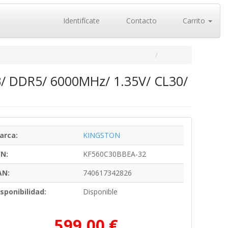
Identifícate
Contacto
Carrito
/ DDR5/ 6000MHz/ 1.35V/ CL30/
arca:
KINGSTON
/N:
KF560C30BBEA-32
AN:
740617342826
sponibilidad:
Disponible
599,00 €