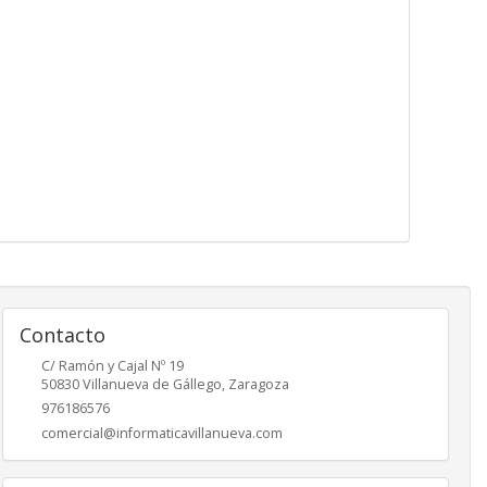
Contacto
C/ Ramón y Cajal Nº 19
50830
Villanueva de Gállego
,
Zaragoza
976186576
comercial@informaticavillanueva.com