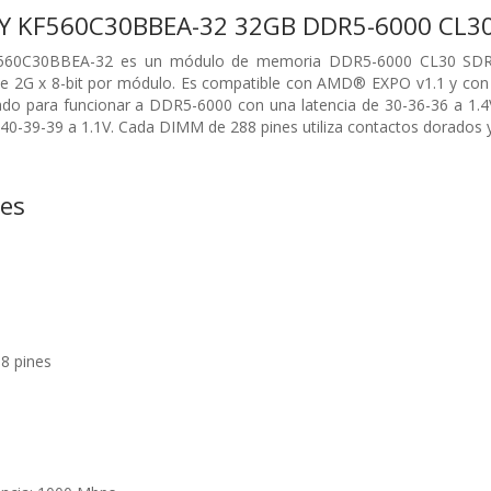
RY KF560C30BBEA-32 32GB DDR5-6000 CL3
F560C30BBEA-32 es un módulo de memoria DDR5-6000 CL30 SDRAM
2G x 8-bit por módulo. Es compatible con AMD® EXPO v1.1 y con I
do para funcionar a DDR5-6000 con una latencia de 30-36-36 a 1.4
-39-39 a 1.1V. Cada DIMM de 288 pines utiliza contactos dorados y 
nes
8 pines