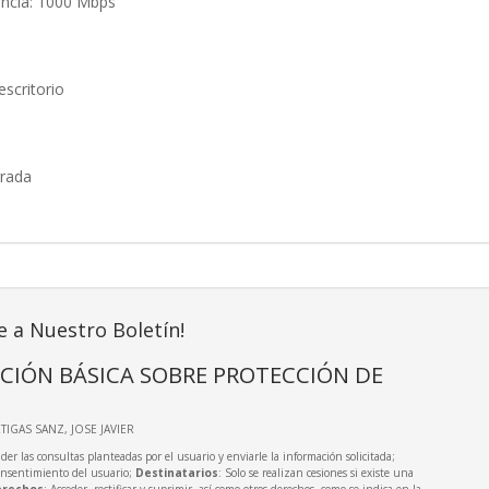
encia: 1000 Mbps
scritorio
grada
e a Nuestro Boletín!
CIÓN BÁSICA SOBRE PROTECCIÓN DE
RTIGAS SANZ, JOSE JAVIER
der las consultas planteadas por el usuario y enviarle la información solicitada;
onsentimiento del usuario;
Destinatarios
: Solo se realizan cesiones si existe una