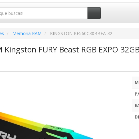
es
Memoria RAM
KINGSTON KF560C30BBEA-32
 Kingston FURY Beast RGB EXPO 32GB
M
P
E
Di