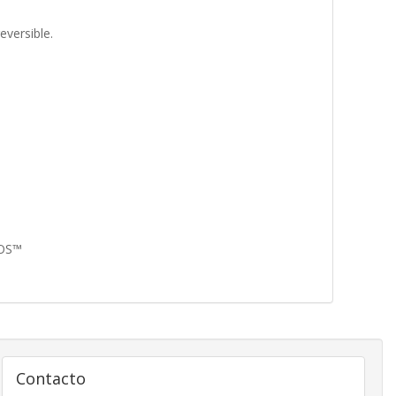
versible.
 OS™
Contacto