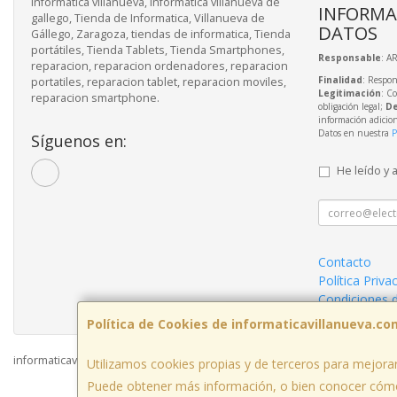
informatica villanueva, informatica villanueva de
INFORMA
gallego, Tienda de Informatica, Villanueva de
DATOS
Gállego, Zaragoza, tiendas de informatica, Tienda
portátiles, Tienda Tablets, Tienda Smartphones,
Responsable
: A
reparacion, reparacion ordenadores, reparacion
Finalidad
: Respon
portatiles, reparacion tablet, reparacion moviles,
Legitimación
: C
reparacion smartphone.
obligación legal;
De
información adicio
Datos en nuestra
P
Síguenos en:
He leído y 
Contacto
Política Priva
Condiciones 
Política de Cookies de informaticavillanueva.co
informaticavillanueva.com © 2026
Utilizamos cookies propias y de terceros para mejorar
Puede obtener más información, o bien conocer cómo