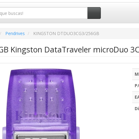
Pendrives
KINGSTON DTDUO3CG3/256GB
GB Kingston DataTraveler microDuo 3C
M
P
E
Di