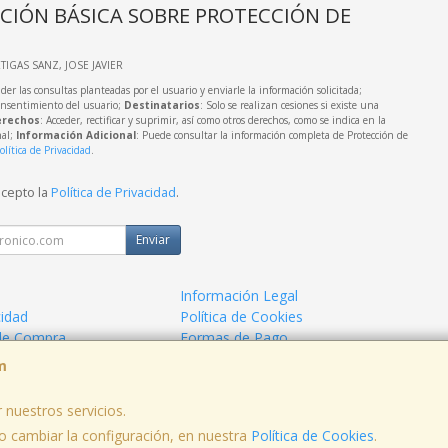
CIÓN BÁSICA SOBRE PROTECCIÓN DE
RTIGAS SANZ, JOSE JAVIER
der las consultas planteadas por el usuario y enviarle la información solicitada;
onsentimiento del usuario;
Destinatarios
: Solo se realizan cesiones si existe una
rechos
: Acceder, rectificar y suprimir, así como otros derechos, como se indica en la
nal;
Información Adicional
: Puede consultar la información completa de Protección de
olítica de Privacidad
.
acepto la
Política de Privacidad
.
Enviar
Información Legal
cidad
Política de Cookies
de Compra
Formas de Pago
m
 nuestros servicios.
 cambiar la configuración, en nuestra
Política de Cookies
.
, , , , España. - C.I.F.: 25153243Y - Tfno: