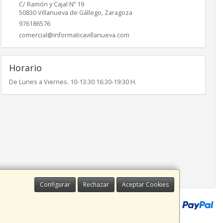
C/ Ramón y Cajal Nº 19
50830
Villanueva de Gállego
,
Zaragoza
976186576
comercial@informaticavillanueva.com
Horario
De Lunes a Viernes. 10-13:30 16:30-19:30 H.
Configurar
Rechazar
Aceptar Cookies