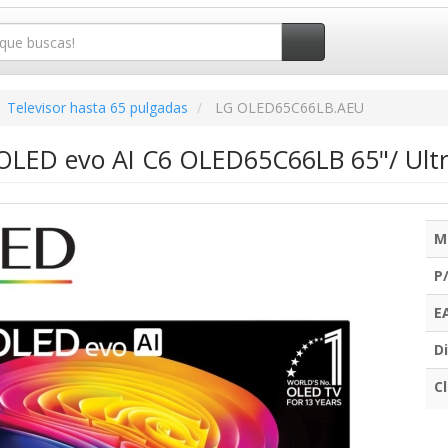
Televisor hasta 65 pulgadas
LG OLED65C66LB.AEU
 OLED evo AI C6 OLED65C66LB 65"/ Ultr
M
P
E
Di
C