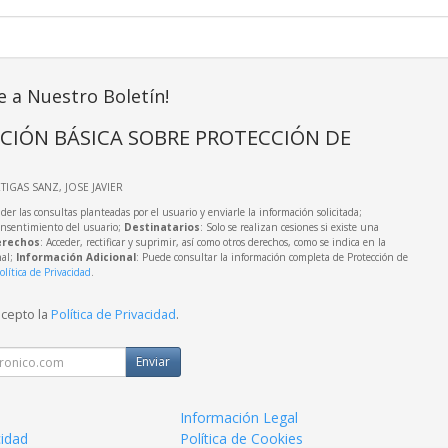
e a Nuestro Boletín!
CIÓN BÁSICA SOBRE PROTECCIÓN DE
RTIGAS SANZ, JOSE JAVIER
der las consultas planteadas por el usuario y enviarle la información solicitada;
onsentimiento del usuario;
Destinatarios
: Solo se realizan cesiones si existe una
rechos
: Acceder, rectificar y suprimir, así como otros derechos, como se indica en la
nal;
Información Adicional
: Puede consultar la información completa de Protección de
olítica de Privacidad
.
acepto la
Política de Privacidad
.
Enviar
Información Legal
cidad
Política de Cookies