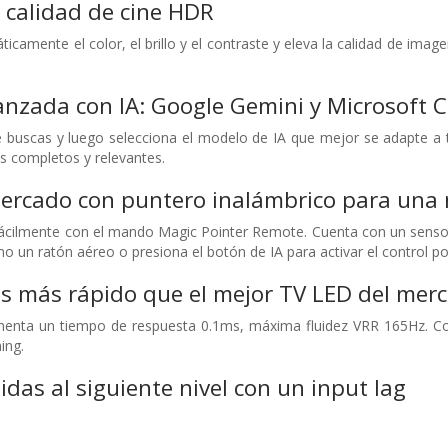
a calidad de cine HDR
icamente el color, el brillo y el contraste y eleva la calidad de ima
zada con IA: Google Gemini y Microsoft C
 buscas y luego selecciona el modelo de IA que mejor se adapte a t
s completos y relevantes.
mercado con puntero inalámbrico para una 
 fácilmente con el mando Magic Pointer Remote. Cuenta con un sens
mo un ratón aéreo o presiona el botón de IA para activar el control po
s más rápido que el mejor TV LED del mer
nta un tiempo de respuesta 0.1ms, máxima fluidez VRR 165Hz. Com
ing.
idas al siguiente nivel con un input lag