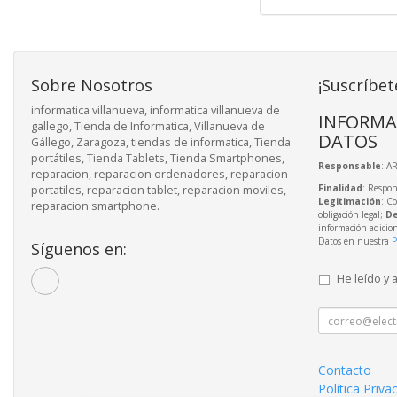
Sobre Nosotros
¡Suscríbet
informatica villanueva, informatica villanueva de
INFORMA
gallego, Tienda de Informatica, Villanueva de
DATOS
Gállego, Zaragoza, tiendas de informatica, Tienda
portátiles, Tienda Tablets, Tienda Smartphones,
Responsable
: A
reparacion, reparacion ordenadores, reparacion
Finalidad
: Respon
portatiles, reparacion tablet, reparacion moviles,
Legitimación
: C
reparacion smartphone.
obligación legal;
De
información adicio
Datos en nuestra
P
Síguenos en:
He leído y 
Contacto
Política Priva