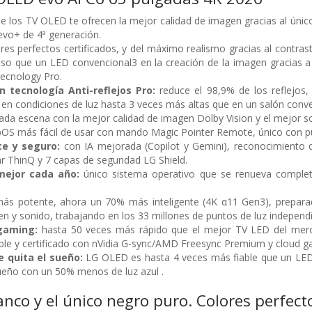
e los TV OLED te ofrecen la mejor calidad de imagen gracias al únic
vo+ de 4ª generación.
res perfectos certificados, y del máximo realismo gracias al contrast
so que un LED convencional3 en la creación de la imagen gracias a 
ecnology Pro.
n tecnología Anti-reflejos Pro:
reduce el 98,9% de los reflejos
o en condiciones de luz hasta 3 veces más altas que en un salón conve
da escena con la mejor calidad de imagen Dolby Vision y el mejor 
OS más fácil de usar con mando Magic Pointer Remote, único con pu
te y seguro:
con IA mejorada (Copilot y Gemini), reconocimiento d
ar ThinQ y 7 capas de seguridad LG Shield.
mejor cada año:
único sistema operativo que se renueva compl
más potente, ahora un 70% más inteligente (4K α11 Gen3), preparad
n y sonido, trabajando en los 33 millones de puntos de luz independient
 gaming:
hasta 50 veces más rápido que el mejor TV LED del merc
le y certificado con nVidia G-sync/AMD Freesync Premium y cloud g
e quita el sueño:
LG OLED es hasta 4 veces más fiable que un LED co
sueño con un 50% menos de luz azul .
lanco y el único negro puro. Colores perfect