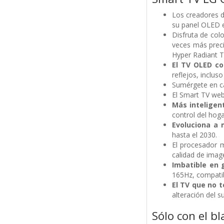
Los creadores d
su panel OLED e
Disfruta de colo
veces más preci
Hyper Radiant T
El TV OLED co
reflejos, inclus
Sumérgete en ca
El Smart TV web
Más inteligen
control del hog
Evoluciona a 
hasta el 2030.
El procesador 
calidad de image
Imbatible en
165Hz, compatib
El TV que no t
alteración del 
Sólo con el b