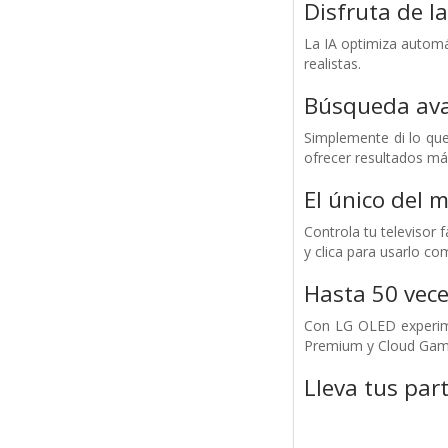
Disfruta de l
La IA optimiza automát
realistas.
Búsqueda avan
Simplemente di lo que
ofrecer resultados má
El único del 
Controla tu televisor
y clica para usarlo co
Hasta 50 vece
Con LG OLED experime
Premium y Cloud Gam
Lleva tus part