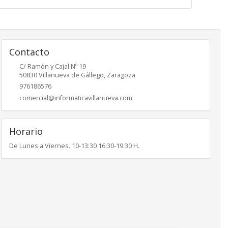
Contacto
C/ Ramón y Cajal Nº 19
50830
Villanueva de Gállego
,
Zaragoza
976186576
comercial@informaticavillanueva.com
Horario
De Lunes a Viernes. 10-13:30 16:30-19:30 H.