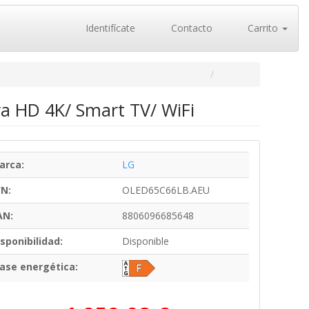
Identifícate
Contacto
Carrito
a HD 4K/ Smart TV/ WiFi
arca:
LG
/N:
OLED65C66LB.AEU
AN:
8806096685648
sponibilidad:
Disponible
lase energética: