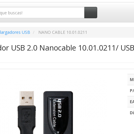
largadores USB
NANO CABLE 10.01.0211
dor USB 2.0 Nanocable 10.01.0211/ U
M
P
E
Di