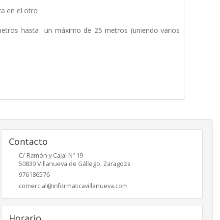
a en el otro
 metros hasta un máximo de 25 metros (uniendo varios
Contacto
C/ Ramón y Cajal Nº 19
50830
Villanueva de Gállego
,
Zaragoza
976186576
comercial@informaticavillanueva.com
Horario