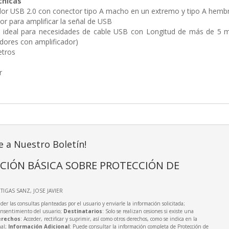
cnicas
or USB 2.0 con conector tipo A macho en un extremo y tipo A hembr
or para amplificar la señal de USB
n ideal para necesidades de cable USB con Longitud de más de 5
dores con amplificador)
etros
r
e a Nuestro Boletín!
CIÓN BÁSICA SOBRE PROTECCIÓN DE
RTIGAS SANZ, JOSE JAVIER
der las consultas planteadas por el usuario y enviarle la información solicitada;
onsentimiento del usuario;
Destinatarios
: Solo se realizan cesiones si existe una
rechos
: Acceder, rectificar y suprimir, así como otros derechos, como se indica en la
nal;
Información Adicional
: Puede consultar la información completa de Protección de