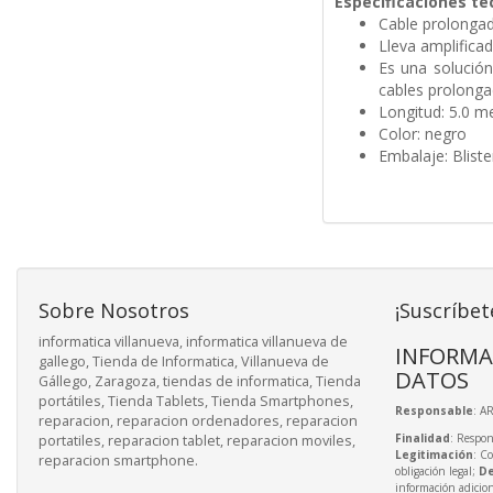
Especificaciones té
Cable prolongad
Lleva amplificad
Es una solució
cables prolonga
Longitud: 5.0 m
Color: negro
Embalaje: Bliste
Sobre Nosotros
¡Suscríbet
informatica villanueva, informatica villanueva de
INFORMA
gallego, Tienda de Informatica, Villanueva de
DATOS
Gállego, Zaragoza, tiendas de informatica, Tienda
portátiles, Tienda Tablets, Tienda Smartphones,
Responsable
: A
reparacion, reparacion ordenadores, reparacion
Finalidad
: Respon
portatiles, reparacion tablet, reparacion moviles,
Legitimación
: C
reparacion smartphone.
obligación legal;
De
información adicio