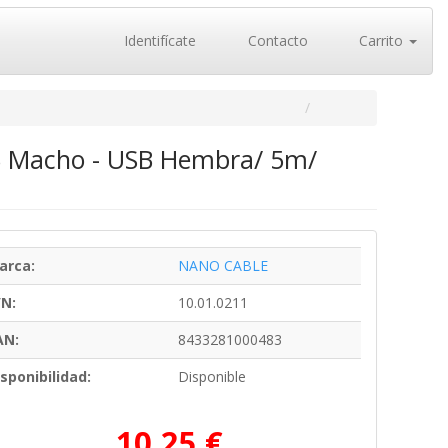
Identifícate
Contacto
Carrito
SB Macho - USB Hembra/ 5m/
arca:
NANO CABLE
/N:
10.01.0211
AN:
8433281000483
sponibilidad:
Disponible
10,25 €