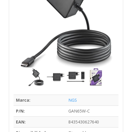
Marca:
NGS
P/N:
GAN65W-C
EAN:
8435430627640