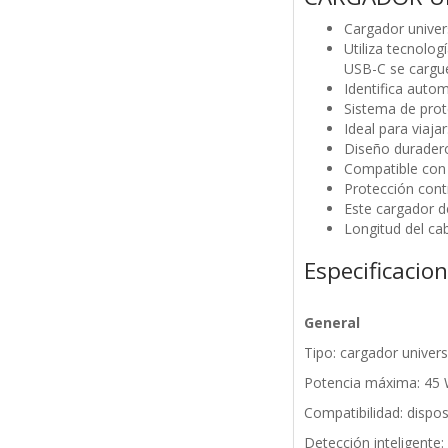
Cargador univer
Utiliza tecnolo
USB-C se cargu
Identifica autom
Sistema de prote
Ideal para viaj
Diseño duradero
Compatible con 
Protección contr
Este cargador de
Longitud del ca
Especificacio
General
Tipo: cargador univer
Potencia máxima: 45
Compatibilidad: dispo
Detección inteligente: 