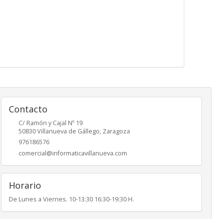
Contacto
C/ Ramón y Cajal Nº 19
50830
Villanueva de Gállego
,
Zaragoza
976186576
comercial@informaticavillanueva.com
Horario
De Lunes a Viernes. 10-13:30 16:30-19:30 H.