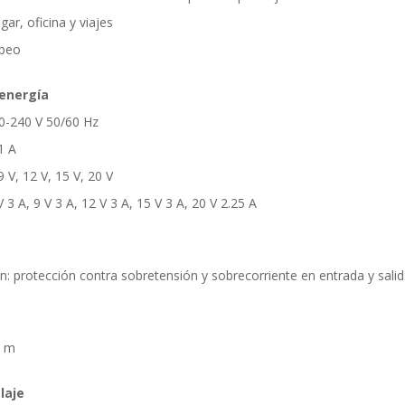
r, oficina y viajes
opeo
 energía
10-240 V 50/60 Hz
1 A
9 V, 12 V, 15 V, 20 V
V 3 A, 9 V 3 A, 12 V 3 A, 15 V 3 A, 20 V 2.25 A
n: protección contra sobretensión y sobrecorriente en entrada y sali
5 m
laje