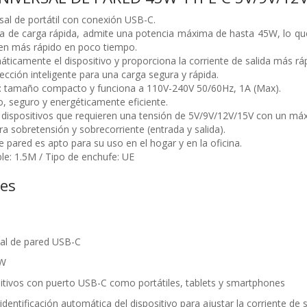
sal de portátil con conexión USB-C.
gía de carga rápida, admite una potencia máxima de hasta 45W, lo qu
en más rápido en poco tiempo.
áticamente el dispositivo y proporciona la corriente de salida más ráp
cción inteligente para una carga segura y rápida.
ar: tamaño compacto y funciona a 110V-240V 50/60Hz, 1A (Max).
, seguro y energéticamente eficiente.
dispositivos que requieren una tensión de 5V/9V/12V/15V con un má
a sobretensión y sobrecorriente (entrada y salida).
 pared es apto para su uso en el hogar y en la oficina.
ble: 1.5M / Tipo de enchufe: UE
nes
sal de pared USB-C
 W
sitivos con puerto USB-C como portátiles, tablets y smartphones
identificación automática del dispositivo para ajustar la corriente de s