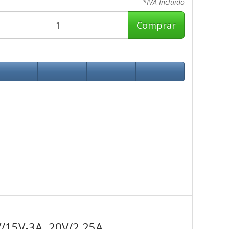
*IVA Incluido
Comprar
15V-3A, 20V/2,25A