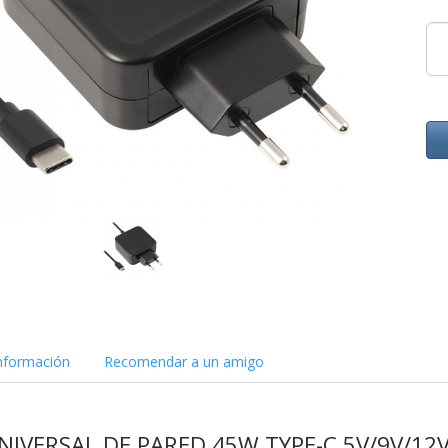
nformación
Recomendar a un amigo
VERSAL DE PARED 45W TYPE-C 5V/9V/12V/