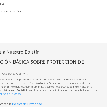
E-C
e instalación
e a Nuestro Boletín!
CIÓN BÁSICA SOBRE PROTECCIÓN DE
RTIGAS SANZ, JOSE JAVIER
der las consultas planteadas por el usuario y enviarle la información solicitada;
onsentimiento del usuario;
Destinatarios
: Solo se realizan cesiones si existe una
rechos
: Acceder, rectificar y suprimir, así como otros derechos, como se indica en la
nal;
Información Adicional
: Puede consultar la información completa de Protección de
olítica de Privacidad
.
acepto la
Política de Privacidad
.