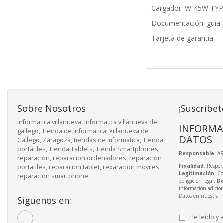
Cargador: W-45W TYP
Documentación: guía d
Tarjeta de garantía
Sobre Nosotros
¡Suscríbet
informatica villanueva, informatica villanueva de
INFORMA
gallego, Tienda de Informatica, Villanueva de
DATOS
Gállego, Zaragoza, tiendas de informatica, Tienda
portátiles, Tienda Tablets, Tienda Smartphones,
Responsable
: A
reparacion, reparacion ordenadores, reparacion
Finalidad
: Respon
portatiles, reparacion tablet, reparacion moviles,
Legitimación
: C
reparacion smartphone.
obligación legal;
De
información adicio
Datos en nuestra
P
Síguenos en:
He leído y 