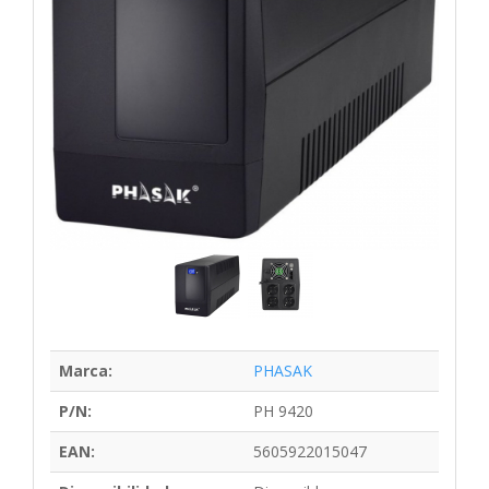
Marca:
PHASAK
P/N:
PH 9420
EAN:
5605922015047