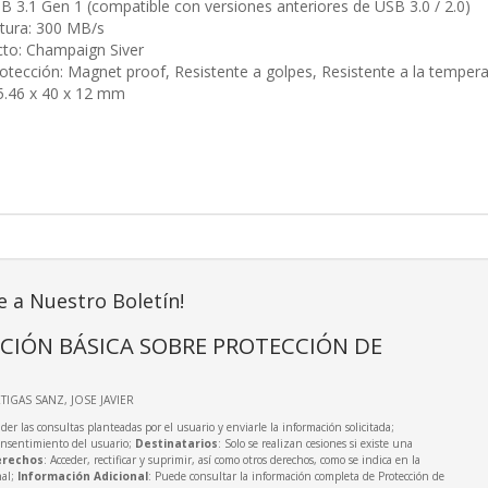
B 3.1 Gen 1 (compatible con versiones anteriores de USB 3.0 / 2.0)
ctura: 300 MB/s
cto: Champaign Siver
otección: Magnet proof, Resistente a golpes, Resistente a la tempera
5.46 x 40 x 12 mm
e a Nuestro Boletín!
CIÓN BÁSICA SOBRE PROTECCIÓN DE
RTIGAS SANZ, JOSE JAVIER
der las consultas planteadas por el usuario y enviarle la información solicitada;
onsentimiento del usuario;
Destinatarios
: Solo se realizan cesiones si existe una
rechos
: Acceder, rectificar y suprimir, así como otros derechos, como se indica en la
nal;
Información Adicional
: Puede consultar la información completa de Protección de