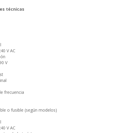
es técnicas
l
240 V AC
ión
90 V
st
inal
e frecuencia
le o fusible (según modelos)
l
240 V AC