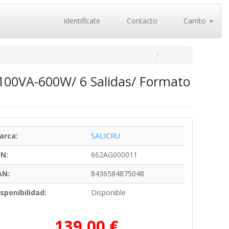
Identifícate
Contacto
Carrito
 1100VA-600W/ 6 Salidas/ Formato
arca:
SALICRU
/N:
662AG000011
AN:
8436584875048
sponibilidad:
Disponible
139,00 €