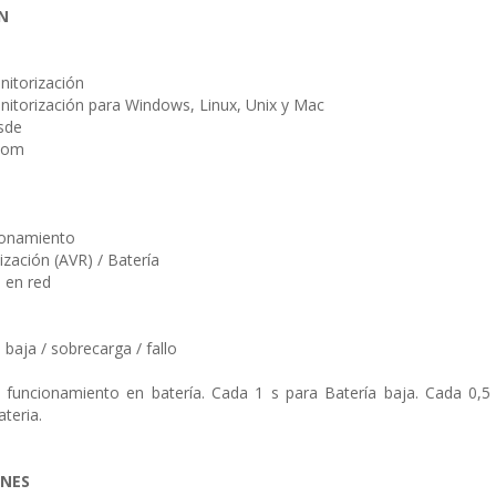
N
itorización
itorización para Windows, Linux, Unix y Mac
sde
.com
ionamiento
ización (AVR) / Batería
 en red
a baja / sobrecarga / fallo
 funcionamiento en batería. Cada 1 s para Batería baja. Cada 0,5 
ateria.
ONES