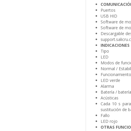
COMUNICACIÓ
Puertos
USB HID
Software de mon
Software de mon
Descargable de
support.salicru
INDICACIONES
Tipo
LED
Modos de func
Normal / Estabil
Funcionamiento
LED verde
Alarma
Batería / baterí
Acústicas
Cada 10 s para
sustitución de b
Fallo
LED rojo
OTRAS FUNCI