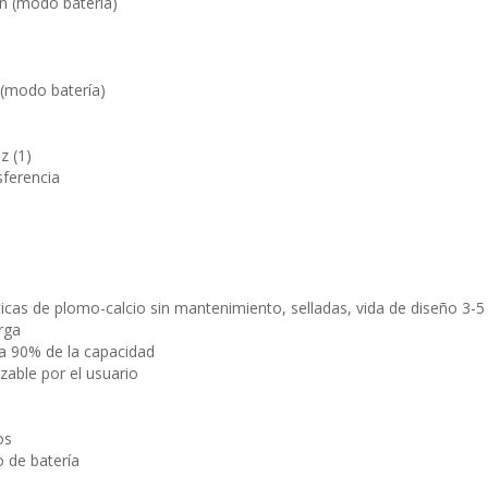
ón (modo batería)
(modo batería)
z (1)
ferencia
icas de plomo-calcio sin mantenimiento, selladas, vida de diseño 3-5
rga
ta 90% de la capacidad
zable por el usuario
os
 de batería