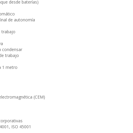
nque desde baterías)
omático
 final de autonomía
 trabajo
va
n condensar
de trabajo
a 1 metro
electromagnética (CEM)
o
corporativas
14001, ISO 45001