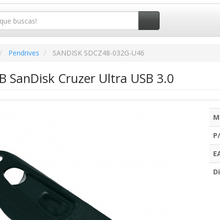
Pendrives
SANDISK SDCZ48-032G-U46
B SanDisk Cruzer Ultra USB 3.0
M
P
E
Di