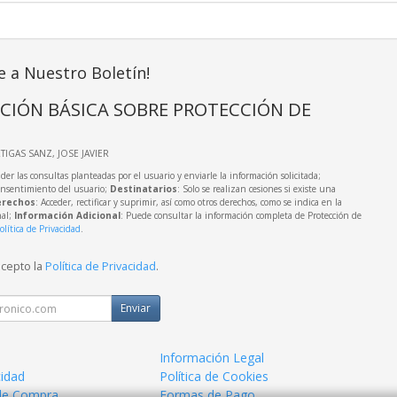
e a Nuestro Boletín!
CIÓN BÁSICA SOBRE PROTECCIÓN DE
RTIGAS SANZ, JOSE JAVIER
der las consultas planteadas por el usuario y enviarle la información solicitada;
onsentimiento del usuario;
Destinatarios
: Solo se realizan cesiones si existe una
rechos
: Acceder, rectificar y suprimir, así como otros derechos, como se indica en la
nal;
Información Adicional
: Puede consultar la información completa de Protección de
olítica de Privacidad
.
acepto la
Política de Privacidad
.
Enviar
Información Legal
cidad
Política de Cookies
de Compra
Formas de Pago