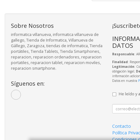
Sobre Nosotros
¡Suscríbet
informatica villanueva, informatica villanueva de
INFORMA
gallego, Tienda de Informatica, Villanueva de
DATOS
Gállego, Zaragoza, tiendas de informatica, Tienda
portátiles, Tienda Tablets, Tienda Smartphones,
Responsable
: A
reparacion, reparacion ordenadores, reparacion
Finalidad
: Respon
portatiles, reparacion tablet, reparacion moviles,
Legitimación
: C
reparacion smartphone.
obligación legal;
De
información adicio
Datos en nuestra
P
Síguenos en:
He leído y 
Contacto
Política Priva
Condiciones 