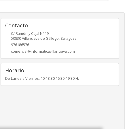
Contacto
C/ Ramón y Cajal Nº 19
50830
Villanueva de Gállego
,
Zaragoza
976186576
comercial@informaticavillanueva.com
Horario
De Lunes a Viernes. 10-13:30 16:30-19:30 H.