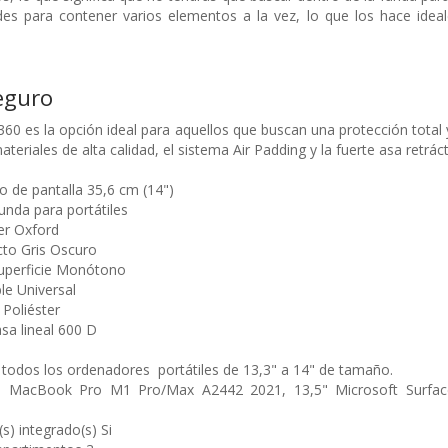
es para contener varios elementos a la vez, lo que los hace ideal
eguro
60 es la opción ideal para aquellos que buscan una protección total 
eriales de alta calidad, el sistema Air Padding y la fuerte asa retráct
de pantalla 35,6 cm (14")
unda para portátiles
ter Oxford
cto Gris Oscuro
superficie Monótono
e Universal
 Poliéster
a lineal 600 D
todos los ordenadores portátiles de 13,3" a 14" de tamaño.
n MacBook Pro M1 Pro/Max A2442 2021, 13,5" Microsoft Surfa
) integrado(s) Si