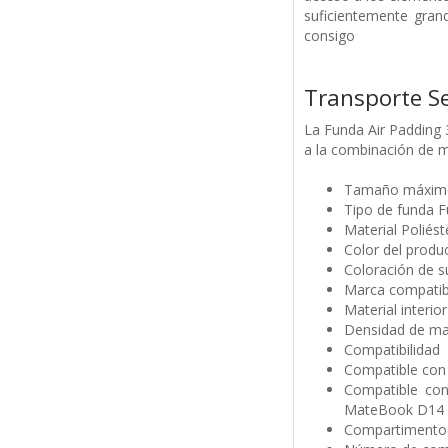
suficientemente grand
consigo
Transporte S
La Funda Air Padding 3
a la combinación de mat
Tamaño máximo 
Tipo de funda F
Material Poliés
Color del produ
Coloración de 
Marca compatibl
Material interior
Densidad de mas
Compatibilidad
Compatible con 
Compatible co
MateBook D14
Compartimento(s