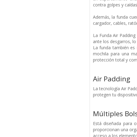
contra golpes y caídas
Además, la funda cuen
cargador, cables, rató
La Funda Air Padding 
ante los desgarros, l
La funda también es 
mochila para una may
protección total y com
Air Padding
La tecnología Air Pad
protegen tu dispositiv
Múltiples Bols
Está diseñada para of
proporcionan una organ
acceso a los elementos