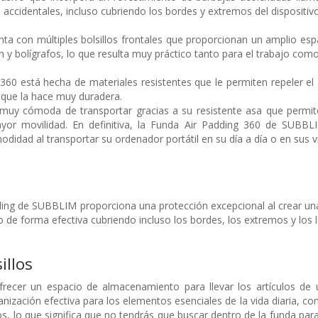
 accidentales, incluso cubriendo los bordes y extremos del dispositivo
ta con múltiples bolsillos frontales que proporcionan un amplio esp
n y bolígrafos, lo que resulta muy práctico tanto para el trabajo como 
360 está hecha de materiales resistentes que le permiten repeler el
o que la hace muy duradera.
muy cómoda de transportar gracias a su resistente asa que permit
or movilidad. En definitiva, la Funda Air Padding 360 de SUBBL
odidad al transportar su ordenador portátil en su día a día o en sus 
ding de SUBBLIM proporciona una protección excepcional al crear u
o de forma efectiva cubriendo incluso los bordes, los extremos y los 
illos
recer un espacio de almacenamiento para llevar los artículos de us
ización efectiva para los elementos esenciales de la vida diaria, como
, lo que significa que no tendrás que buscar dentro de la funda para