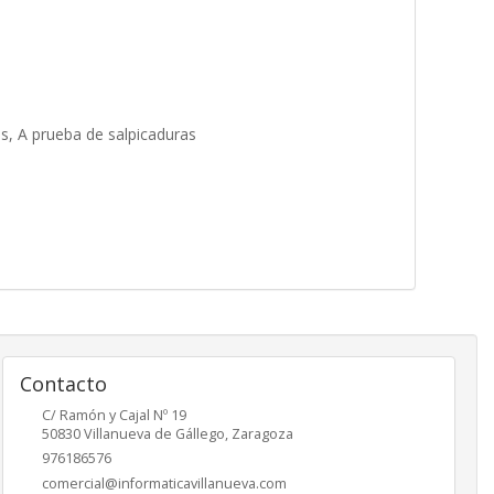
es, A prueba de salpicaduras
Contacto
C/ Ramón y Cajal Nº 19
50830
Villanueva de Gállego
,
Zaragoza
976186576
comercial@informaticavillanueva.com