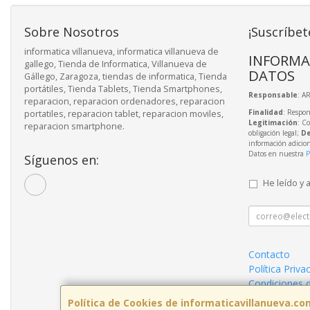
Sobre Nosotros
¡Suscríbet
informatica villanueva, informatica villanueva de
INFORMA
gallego, Tienda de Informatica, Villanueva de
DATOS
Gállego, Zaragoza, tiendas de informatica, Tienda
portátiles, Tienda Tablets, Tienda Smartphones,
Responsable
: A
reparacion, reparacion ordenadores, reparacion
Finalidad
: Respon
portatiles, reparacion tablet, reparacion moviles,
Legitimación
: C
reparacion smartphone.
obligación legal;
De
información adicio
Datos en nuestra
P
Síguenos en:
He leído y 
Contacto
Política Priva
Condiciones 
Política de Cookies de informaticavillanueva.co