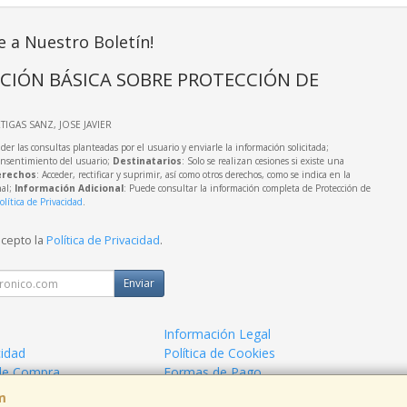
e a Nuestro Boletín!
CIÓN BÁSICA SOBRE PROTECCIÓN DE
RTIGAS SANZ, JOSE JAVIER
der las consultas planteadas por el usuario y enviarle la información solicitada;
onsentimiento del usuario;
Destinatarios
: Solo se realizan cesiones si existe una
rechos
: Acceder, rectificar y suprimir, así como otros derechos, como se indica en la
nal;
Información Adicional
: Puede consultar la información completa de Protección de
olítica de Privacidad
.
acepto la
Política de Privacidad
.
Enviar
Información Legal
cidad
Política de Cookies
de Compra
Formas de Pago
m