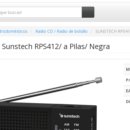
ctrodomésticos
Radio CD / Radio de bolsillo
SUNSTECH RPS4
l Sunstech RPS412/ a Pilas/ Negra
M
P
E
Di