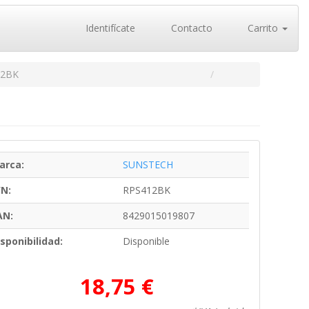
Identifícate
Contacto
Carrito
12BK
arca:
SUNSTECH
/N:
RPS412BK
AN:
8429015019807
sponibilidad:
Disponible
18,75 €