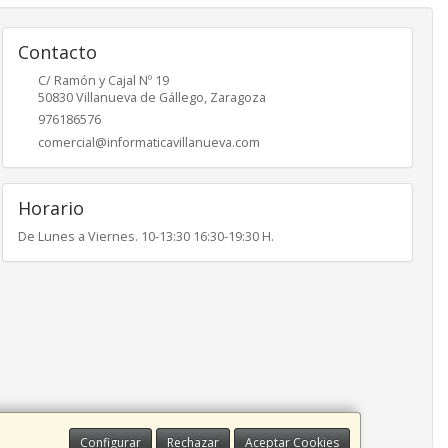
Contacto
C/ Ramón y Cajal Nº 19
50830
Villanueva de Gállego
,
Zaragoza
976186576
comercial@informaticavillanueva.com
Horario
De Lunes a Viernes. 10-13:30 16:30-19:30 H.
Configurar
Rechazar
Aceptar Cookies