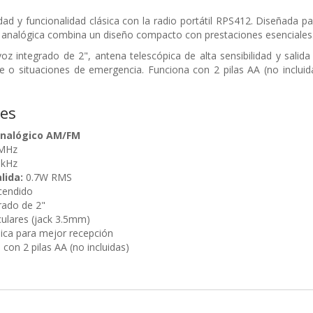
idad y funcionalidad clásica con la radio portátil RPS412. Diseñada pa
n analógica combina un diseño compacto con prestaciones esenciales
oz integrado de 2", antena telescópica de alta sensibilidad y salid
bre o situaciones de
emergencia. Funciona con 2 pilas AA (no incluida
nes
analógico AM/FM
 MHz
 kHz
lida:
0.7W RMS
cendido
rado de 2"
culares (jack 3.5mm)
ica para mejor recepción
con 2 pilas AA (no incluidas)