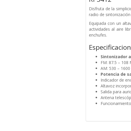
Disfruta de la simplic
radio de sintonizació
Equipada con un altav
actividades al aire li
enchufes.
Especificacio
Sintonizador 
FM: 87.5 – 108
AM: 530 – 1600
Potencia de sa
Indicador de en
Altavoz incorpo
Salida para auri
Antena telescóp
Funcionamiento 