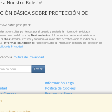
e a Nuestro Boletín!
CIÓN BÁSICA SOBRE PROTECCIÓN DE
RTIGAS SANZ, JOSE JAVIER
der las consultas planteadas por el usuario y enviarle la información solicitada;
onsentimiento del usuario;
Destinatarios
: Solo se realizan cesiones si existe una
rechos
: Acceder, rectificar y suprimir, así como otros derechos, como se indica en la
nal;
Información Adicional
: Puede consultar la información completa de Protección de
olítica de Privacidad
.
acepto la
Política de Privacidad
.
Enviar
Información Legal
cidad
Política de Cookies
de Compra
Formas de Pago
m
 nuestros servicios.