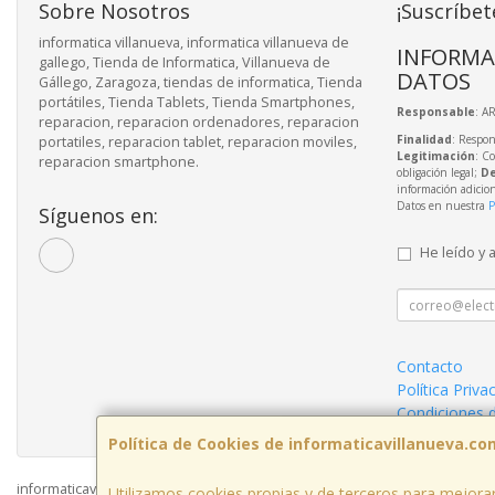
Sobre Nosotros
¡Suscríbet
informatica villanueva, informatica villanueva de
INFORMA
gallego, Tienda de Informatica, Villanueva de
DATOS
Gállego, Zaragoza, tiendas de informatica, Tienda
portátiles, Tienda Tablets, Tienda Smartphones,
Responsable
: A
reparacion, reparacion ordenadores, reparacion
Finalidad
: Respon
portatiles, reparacion tablet, reparacion moviles,
Legitimación
: C
reparacion smartphone.
obligación legal;
De
información adicio
Datos en nuestra
P
Síguenos en:
He leído y 
Contacto
Política Priva
Condiciones 
Política de Cookies de informaticavillanueva.co
informaticavillanueva.com © 2026
Utilizamos cookies propias y de terceros para mejorar