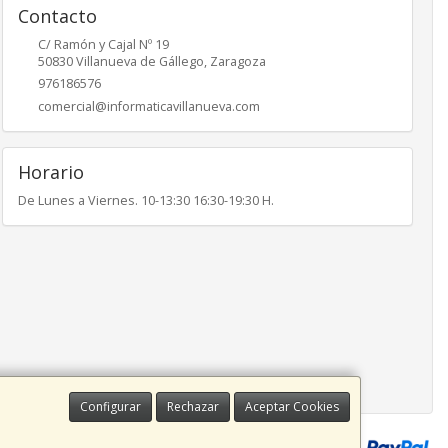
Contacto
C/ Ramón y Cajal Nº 19
50830
Villanueva de Gállego
,
Zaragoza
976186576
comercial@informaticavillanueva.com
Horario
De Lunes a Viernes. 10-13:30 16:30-19:30 H.
Configurar
Rechazar
Aceptar Cookies