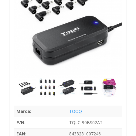
Marca:
TOOQ
P/N:
TQLC-90BS02AT
EAN:
8433281007246