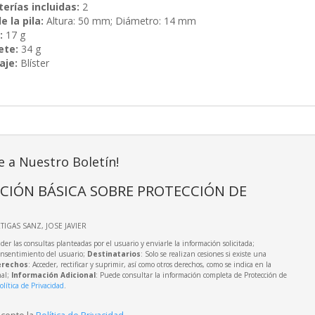
erías incluidas:
2
 la pila:
Altura: 50 mm; Diámetro: 14 mm
:
17 g
ete:
34 g
aje:
Blíster
e a Nuestro Boletín!
CIÓN BÁSICA SOBRE PROTECCIÓN DE
RTIGAS SANZ, JOSE JAVIER
der las consultas planteadas por el usuario y enviarle la información solicitada;
onsentimiento del usuario;
Destinatarios
: Solo se realizan cesiones si existe una
rechos
: Acceder, rectificar y suprimir, así como otros derechos, como se indica en la
nal;
Información Adicional
: Puede consultar la información completa de Protección de
olítica de Privacidad
.