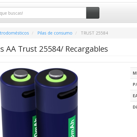
ctrodomésticos
Pilas de consumo
TRUST 25584
as AA Trust 25584/ Recargables
M
P
E
Di