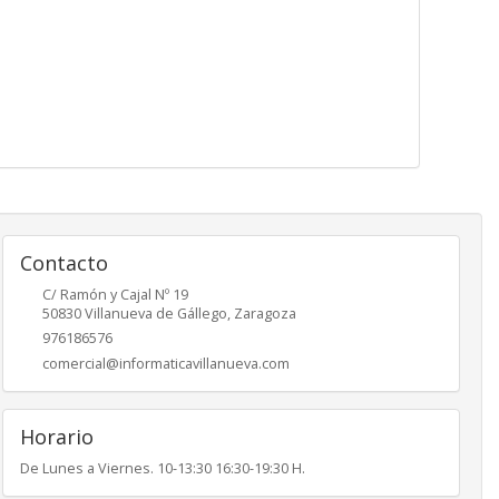
Contacto
C/ Ramón y Cajal Nº 19
50830
Villanueva de Gállego
,
Zaragoza
976186576
comercial@informaticavillanueva.com
Horario
De Lunes a Viernes. 10-13:30 16:30-19:30 H.