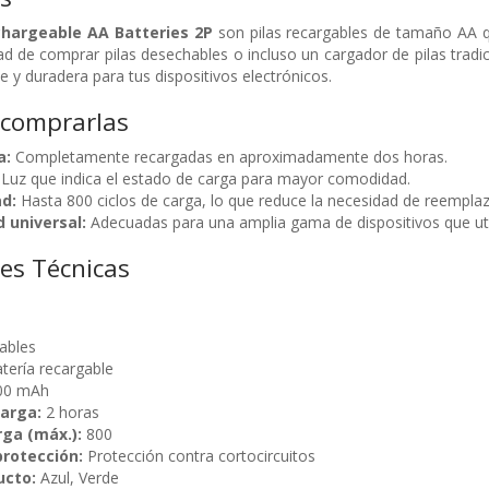
chargeable AA Batteries 2P
son pilas recargables de tamaño AA q
d de comprar pilas desechables o incluso un cargador de pilas tradic
e y duradera para tus dispositivos electrónicos.
 comprarlas
a:
Completamente recargadas en aproximadamente dos horas.
Luz que indica el estado de carga para mayor comodidad.
ad:
Hasta 800 ciclos de carga, lo que reduce la necesidad de reemplaz
 universal:
Adecuadas para una amplia gama de dispositivos que util
nes Técnicas
ables
tería recargable
00 mAh
arga:
2 horas
rga (máx.):
800
protección:
Protección contra cortocircuitos
ucto:
Azul, Verde