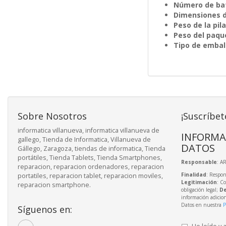
Número de bat
Dimensiones de
Peso de la pila
Peso del paqu
Tipo de embal
Sobre Nosotros
¡Suscríbet
informatica villanueva, informatica villanueva de
INFORMA
gallego, Tienda de Informatica, Villanueva de
DATOS
Gállego, Zaragoza, tiendas de informatica, Tienda
portátiles, Tienda Tablets, Tienda Smartphones,
Responsable
: A
reparacion, reparacion ordenadores, reparacion
Finalidad
: Respon
portatiles, reparacion tablet, reparacion moviles,
Legitimación
: C
reparacion smartphone.
obligación legal;
De
información adicio
Datos en nuestra
P
Síguenos en: