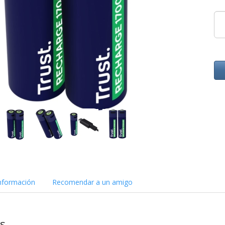
nformación
Recomendar a un amigo
as