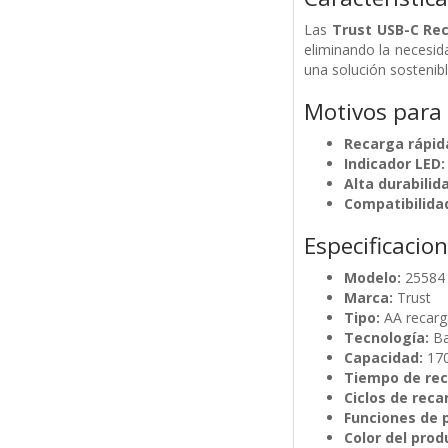
Las
Trust USB-C Re
eliminando la necesida
una solución sostenibl
Motivos para
Recarga rápid
Indicador LED:
Alta durabilid
Compatibilidad
Especificacio
Modelo:
25584
Marca:
Trust
Tipo:
AA recarg
Tecnología:
Ba
Capacidad:
17
Tiempo de rec
Ciclos de reca
Funciones de 
Color del prod