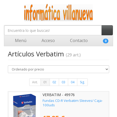
Menú
Acceso
Contacto
0
Artículos Verbatim
(29 art.)
Ant.
01
02
03
04
Sig.
VERBATIM - 49976
Fundas CD-R Verbatim Sleeves/ Caja-
100uds