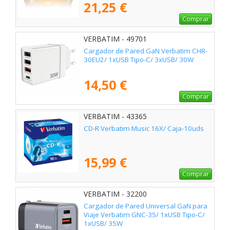
21,25 €
Comprar
VERBATIM - 49701
Cargador de Pared GaN Verbatim CHR-
30EU2/ 1xUSB Tipo-C/ 3xUSB/ 30W
14,50 €
Comprar
VERBATIM - 43365
CD-R Verbatim Music 16X/ Caja-10uds
15,99 €
Comprar
VERBATIM - 32200
Cargador de Pared Universal GaN para
Viaje Verbatim GNC-35/ 1xUSB Tipo-C/
1xUSB/ 35W