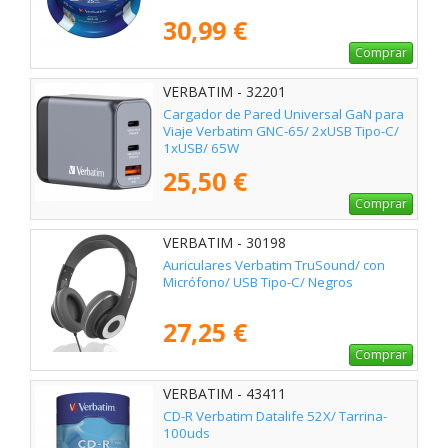
30,99 €
Comprar
VERBATIM - 32201
Cargador de Pared Universal GaN para
Viaje Verbatim GNC-65/ 2xUSB Tipo-C/
1xUSB/ 65W
25,50 €
Comprar
VERBATIM - 30198
Auriculares Verbatim TruSound/ con
Micrófono/ USB Tipo-C/ Negros
27,25 €
Comprar
VERBATIM - 43411
CD-R Verbatim Datalife 52X/ Tarrina-
100uds