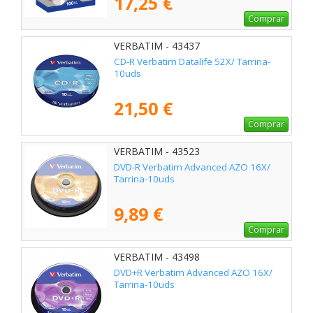
17,25 €
Comprar
VERBATIM - 43437
CD-R Verbatim Datalife 52X/ Tarrina-
10uds
21,50 €
Comprar
VERBATIM - 43523
DVD-R Verbatim Advanced AZO 16X/
Tarrina-10uds
9,89 €
Comprar
VERBATIM - 43498
DVD+R Verbatim Advanced AZO 16X/
Tarrina-10uds