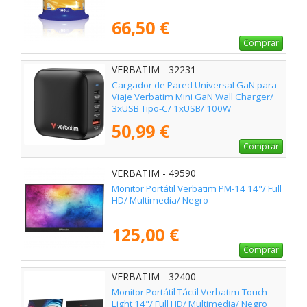
66,50 €
Comprar
VERBATIM - 32231
Cargador de Pared Universal GaN para
Viaje Verbatim Mini GaN Wall Charger/
3xUSB Tipo-C/ 1xUSB/ 100W
50,99 €
Comprar
VERBATIM - 49590
Monitor Portátil Verbatim PM-14 14"/ Full
HD/ Multimedia/ Negro
125,00 €
Comprar
VERBATIM - 32400
Monitor Portátil Táctil Verbatim Touch
Light 14"/ Full HD/ Multimedia/ Negro