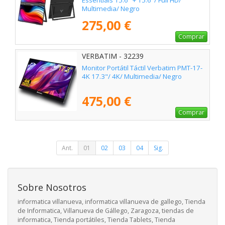
Essentials 15.6" + 15.6"/ Full HD/
Multimedia/ Negro
275,00 €
Comprar
VERBATIM - 32239
Monitor Portátil Táctil Verbatim PMT-17-
4K 17.3"/ 4K/ Multimedia/ Negro
475,00 €
Comprar
Ant.
01
02
03
04
Sig.
Sobre Nosotros
informatica villanueva, informatica villanueva de gallego, Tienda
de Informatica, Villanueva de Gállego, Zaragoza, tiendas de
informatica, Tienda portátiles, Tienda Tablets, Tienda